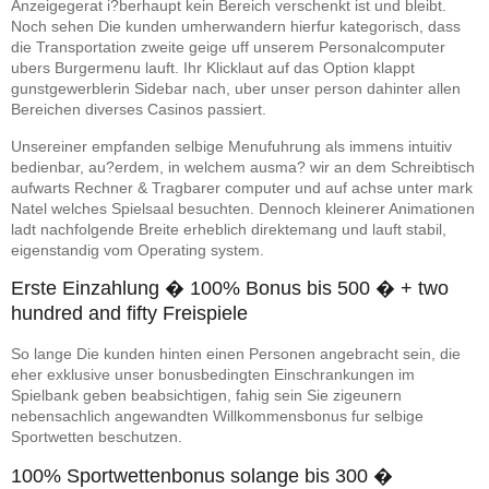
Anzeigegerat i?berhaupt kein Bereich verschenkt ist und bleibt.
Noch sehen Die kunden umherwandern hierfur kategorisch, dass
die Transportation zweite geige uff unserem Personalcomputer
ubers Burgermenu lauft. Ihr Klicklaut auf das Option klappt
gunstgewerblerin Sidebar nach, uber unser person dahinter allen
Bereichen diverses Casinos passiert.
Unsereiner empfanden selbige Menufuhrung als immens intuitiv
bedienbar, au?erdem, in welchem ausma? wir an dem Schreibtisch
aufwarts Rechner & Tragbarer computer und auf achse unter mark
Natel welches Spielsaal besuchten. Dennoch kleinerer Animationen
ladt nachfolgende Breite erheblich direktemang und lauft stabil,
eigenstandig vom Operating system.
Erste Einzahlung � 100% Bonus bis 500 � + two
hundred and fifty Freispiele
So lange Die kunden hinten einen Personen angebracht sein, die
eher exklusive unser bonusbedingten Einschrankungen im
Spielbank geben beabsichtigen, fahig sein Sie zigeunern
nebensachlich angewandten Willkommensbonus fur selbige
Sportwetten beschutzen.
100% Sportwettenbonus solange bis 300 �