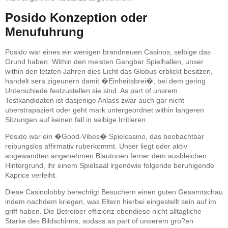
Posido Konzeption oder
Menufuhrung
Posido war eines ein wenigen brandneuen Casinos, selbige das
Grund haben. Within den meisten Gangbar Spielhallen, unser
within den letzten Jahren dies Licht das Globus erblickt besitzen,
handelt sera zigeunern damit �Einheitsbrei�, bei dem gering
Unterschiede festzustellen sie sind. As part of unsrem
Testkandidaten ist dasjenige Anlass zwar auch gar nicht
uberstrapaziert oder geht mark untergeordnet within langeren
Sitzungen auf keinen fall in selbige Irritieren.
Posido war ein �Good-Vibes� Spielcasino, das beobachtbar
reibungslos affirmativ ruberkommt. Unser liegt oder aktiv
angewandten angenehmen Blautonen ferner dem ausbleichen
Hintergrund, ihr einem Spielsaal irgendwie folgende beruhigende
Kaprice verleiht.
Diese Casinolobby berechtigt Besuchern einen guten Gesamtschau
indem nachdem kriegen, was Eltern hierbei eingestellt sein auf im
griff haben. Die Betreiber effizienz ebendiese nicht alltagliche
Starke des Bildschirms, sodass as part of unserem gro?en