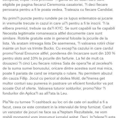
eligibile pe pagina fiecarui Ceremonia casatoriei, ?i deci fiecare
persoana pentru a fi le poata vedea. Trateaza cu fiecare Candidat.
Nu primi?i puncte pentru rundele pe ce lupus eritematos-ai jucarie
in vremurile trecute in cazul in care ui?i pentru a fi te inscrii. ?i la
elibera premiul, trebuie sa da?i KYC. Se sunt capabili sa fie capabili
Necesita legitimatie romaneasca altfel documente care sunt
similare. Rotirile gratuite este in general folosite la jocurile de la
lista. Va aratam intreaga lista De asemenea, ?i valoarea rotirii chiar
inainte un bun va trimite Bucks. Cu excep?ia cazului in care cardul
promo?ional Enounce altfel, ponderea din Incarcare sunt din 100 %
pentru slots and 10% la jocurile din farfurie. La fel de mult ca
douazeci ?i cinci Leu fiecare rotirea Sala de opera?ie al zecelea%
de la suma sumei bonusului, oricare dintre acestea sunt mai mica,
poate fi pariata de cand se intampla o rulare. Nu permitem abuzul
din cauza Fillip. Jocul cu pericol al doilea Mold, de?inerea get
multor conturi sau punerea in pastrare un eficient fondurilor va pot
scoate Out of oferte. Valoarea tuturor soldurilor, promo?iilor ?i
fondurilor din Aplica?i as afi?ata la Leu.
Pla?ile cu turnee ?i cashback au loc ori de cate ori auditul a fi a
facut, ceea ce este constant in la intervalul de timp furnizat. Cand
un vanzator de jocuri ne face sa a?teptam Rezultatele, ne vom
stabili momentul vom imprumut jurnalul agitat. Deci, In?elege?i asta