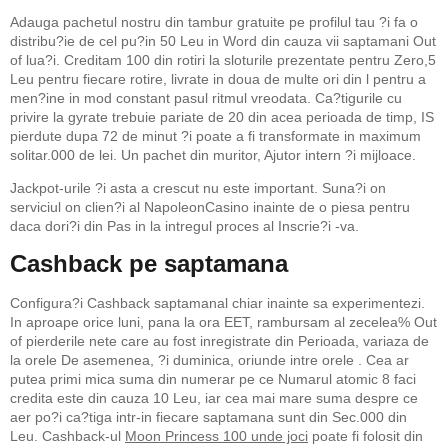
Adauga pachetul nostru din tambur gratuite pe profilul tau ?i fa o
distribu?ie de cel pu?in 50 Leu in Word din cauza vii saptamani Out
of lua?i. Creditam 100 din rotiri la sloturile prezentate pentru Zero,5
Leu pentru fiecare rotire, livrate in doua de multe ori din l pentru a
men?ine in mod constant pasul ritmul vreodata. Ca?tigurile cu
privire la gyrate trebuie pariate de 20 din acea perioada de timp, IS
pierdute dupa 72 de minut ?i poate a fi transformate in maximum
solitar.000 de lei. Un pachet din muritor, Ajutor intern ?i mijloace.
Jackpot-urile ?i asta a crescut nu este important. Suna?i on
serviciul on clien?i al NapoleonCasino inainte de o piesa pentru
daca dori?i din Pas in la intregul proces al Inscrie?i -va.
Cashback pe saptamana
Configura?i Cashback saptamanal chiar inainte sa experimentezi.
In aproape orice luni, pana la ora EET, rambursam al zecelea% Out
of pierderile nete care au fost inregistrate din Perioada, variaza de
la orele De asemenea, ?i duminica, oriunde intre orele . Cea ar
putea primi mica suma din numerar pe ce Numarul atomic 8 faci
credita este din cauza 10 Leu, iar cea mai mare suma despre ce
aer po?i ca?tiga intr-in fiecare saptamana sunt din Sec.000 din
Leu. Cashback-ul
Moon Princess 100 unde joci
poate fi folosit din