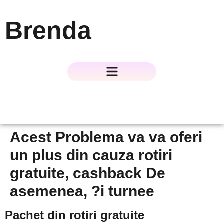
Brenda
About The Author
About The Book
Contact Us
Acest Problema va va oferi
un plus din cauza rotiri
gratuite, cashback De
asemenea, ?i turnee
Pachet din rotiri gratuite