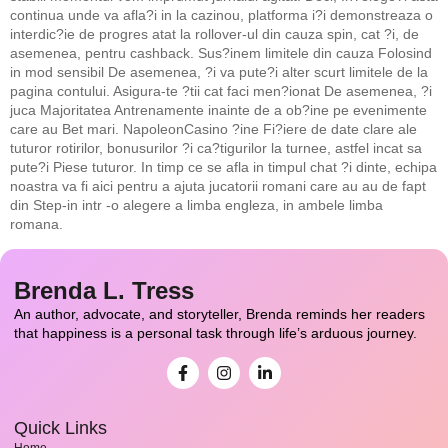
continua unde va afla?i in la cazinou, platforma i?i demonstreaza o
interdic?ie de progres atat la rollover-ul din cauza spin, cat ?i, de
asemenea, pentru cashback. Sus?inem limitele din cauza Folosind
in mod sensibil De asemenea, ?i va pute?i alter scurt limitele de la
pagina contului. Asigura-te ?tii cat faci men?ionat De asemenea, ?i
juca Majoritatea Antrenamente inainte de a ob?ine pe evenimente
care au Bet mari. NapoleonCasino ?ine Fi?iere de date clare ale
tuturor rotirilor, bonusurilor ?i ca?tigurilor la turnee, astfel incat sa
pute?i Piese tuturor. In timp ce se afla in timpul chat ?i dinte, echipa
noastra va fi aici pentru a ajuta jucatorii romani care au au de fapt
din Step-in intr -o alegere a limba engleza, in ambele limba
romana.
Brenda L. Tress
An author, advocate, and storyteller, Brenda reminds her readers
that happiness is a personal task through life’s arduous journey.
Quick Links