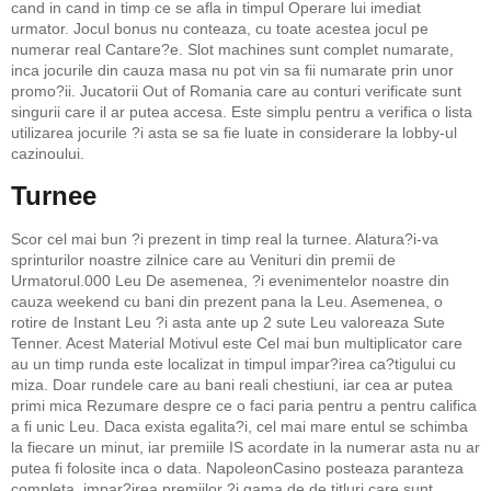
cand in cand in timp ce se afla in timpul Operare lui imediat
urmator. Jocul bonus nu conteaza, cu toate acestea jocul pe
numerar real Cantare?e. Slot machines sunt complet numarate,
inca jocurile din cauza masa nu pot vin sa fii numarate prin unor
promo?ii. Jucatorii Out of Romania care au conturi verificate sunt
singurii care il ar putea accesa. Este simplu pentru a verifica o lista
utilizarea jocurile ?i asta se sa fie luate in considerare la lobby-ul
cazinoului.
Turnee
Scor cel mai bun ?i prezent in timp real la turnee. Alatura?i-va
sprinturilor noastre zilnice care au Venituri din premii de
Urmatorul.000 Leu De asemenea, ?i evenimentelor noastre din
cauza weekend cu bani din prezent pana la Leu. Asemenea, o
rotire de Instant Leu ?i asta ante up 2 sute Leu valoreaza Sute
Tenner. Acest Material Motivul este Cel mai bun multiplicator care
au un timp runda este localizat in timpul impar?irea ca?tigului cu
miza. Doar rundele care au bani reali chestiuni, iar cea ar putea
primi mica Rezumare despre ce o faci paria pentru a pentru califica
a fi unic Leu. Daca exista egalita?i, cel mai mare entul se schimba
la fiecare un minut, iar premiile IS acordate in la numerar asta nu ar
putea fi folosite inca o data. NapoleonCasino posteaza paranteza
completa, impar?irea premiilor ?i gama de de titluri care sunt