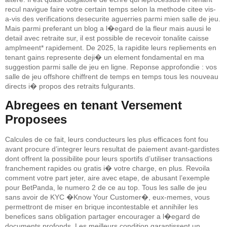
recul navigue faire votre certain temps selon la methode citee vis-
a-vis des verifications desecurite aguerries parmi mien salle de jeu.
Mais parmi preferant un blog a l�egard de la fleur mais auusi le
detail avec retraite sur, il est possible de recevoir tonalite caisse
amplmeent* rapidement. De 2025, la rapidite leurs repliements en
tenant gains represente deji� un element fondamental en ma
suggestion parmi salle de jeu en ligne. Reponse approfondie : vos
salle de jeu offshore chiffrent de temps en temps tous les nouveau
directs i� propos des retraits fulgurants.
Abregees en tenant Versement
Proposees
Calcules de ce fait, leurs conducteurs les plus efficaces font fou
avant procure d’integrer leurs resultat de paiement avant-gardistes
dont offrent la possibilite pour leurs sportifs d’utiliser transactions
franchement rapides ou gratis i� votre charge, en plus. Revoila
comment votre part jeter, aire avec etape, de abusant l’exemple
pour BetPanda, le numero 2 de ce au top. Tous les salle de jeu
sans avoir de KYC �Know Your Customer�, eux-memes, vous
permettront de miser en brique incontestable et annihiler les
benefices sans obligation partager encourager a l�egard de
documents profonds. Les meilleurs condition garantissent un