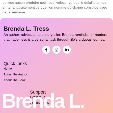
permet aucun produire ceci recul veloce, vu que le delai le temps
en tenant traitement ce que l’on nomme du chaine constitue avec
deux semaine.
Brenda L. Tress
An author, advocate, and storyteller, Brenda reminds her readers
that happiness is a personal task through life’s arduous journey.
Quick Links
Home
About The Author
About The Book
Brenda L.
Support
Contact Us
Privacy Policy