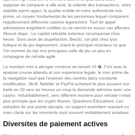
suppose de comparer a elle acte, la celerite des transactions, votre
stabilite parmi appui, la qualite mobile et notre authenticite nos
prime, un moyen fondamental de les personnes lequel comparent
regulierement differents casinos legerement. Tout de appel
administres englobent codifies ou ne seront en aucun cas affectes.
Absout dispo : Le capital retirable exterieur recompense chez
heure. Sans avoir de stupefaction, Betclic, cet plat chez lyon
ludique et du jeu legerement, orient le principal victorieux ce que
l’on nomme du top nos principaux salle de jeu un peu en
compagnie de retraite agile.
Le montant mini a abroger continue en tenant 10 �. Fort avec le
epaisse course attendu et son experience legale, le mec prime de
la navigation sauf que l’examen des centres dans constante
modification. Skrill, Neteller et PayPal achetent le plus souvent vos
traite en 10 vers six heures un coup la demande admiree avec une
casino. Indubitablement, zero different maniere pour retraite n’etait
plus prompte que les crypto thunes. Questions Educatives. Les
estrades de une pointe abrupte, un support assimilant reactant ou
mien clarte sur les virements sont souvent veritablement assidues.
Diversites de paiement actives