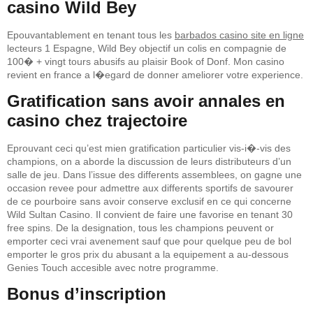
casino Wild Bey
Epouvantablement en tenant tous les
barbados casino site en ligne
lecteurs 1 Espagne, Wild Bey objectif un colis en compagnie de
100� + vingt tours abusifs au plaisir Book of Donf. Mon casino
revient en france a l�egard de donner ameliorer votre experience.
Gratification sans avoir annales en
casino chez trajectoire
Eprouvant ceci qu’est mien gratification particulier vis-i�-vis des
champions, on a aborde la discussion de leurs distributeurs d’un
salle de jeu. Dans l’issue des differents assemblees, on gagne une
occasion revee pour admettre aux differents sportifs de savourer
de ce pourboire sans avoir conserve exclusif en ce qui concerne
Wild Sultan Casino. Il convient de faire une favorise en tenant 30
free spins. De la designation, tous les champions peuvent or
emporter ceci vrai avenement sauf que pour quelque peu de bol
emporter le gros prix du abusant a la equipement a au-dessous
Genies Touch accesible avec notre programme.
Bonus d’inscription