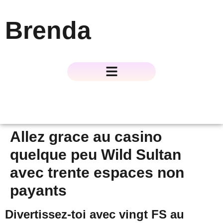
Brenda
About The Author
About The Book
Contact Us
Allez grace au casino
quelque peu Wild Sultan
avec trente espaces non
payants
Divertissez-toi avec vingt FS au