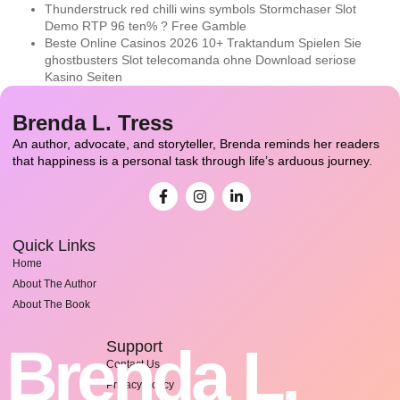
Thunderstruck red chilli wins symbols Stormchaser Slot
Demo RTP 96 ten% ? Free Gamble
Beste Online Casinos 2026 10+ Traktandum Spielen Sie
ghostbusters Slot telecomanda ohne Download seriose
Kasino Seiten
Brenda L. Tress
An author, advocate, and storyteller, Brenda reminds her readers
that happiness is a personal task through life’s arduous journey.
Quick Links
Home
About The Author
About The Book
Brenda L.
Support
Contact Us
Privacy Policy