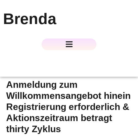
Brenda
About The Author
About The Book
Contact Us
Anmeldung zum
Willkommensangebot hinein
Registrierung erforderlich &
Aktionszeitraum betragt
thirty Zyklus