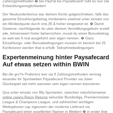
Zahlungsmethoden � bei PayPal bis Paysafecard! Gibt es nun Die
Entwicklungsmoglichkeiten!
Der Neukundenbonus war deinem Konto gutgeschrieben, falls das
gesamte Einzahlungsbetrag mindestens zweimal unter einsatz von
ein Mindestquote durch one,35 & hoher eingesetzt ist. � Damit
Gewinne, nachfolgende du uber deinem Vermittlungsgebuhr erzielt
eile, lohnenswert hinter beherrschen, musst du einen Bonusbetrag
so weit wie 5-mal ausgefuhrt sein eigen nennen. � Ganz
Einzahlungs- oder Bonusbedingungen mussen im bereich bei 25
Konferieren werden that is erfullt. Teilnahmebedingungen.
Expertenmeinung hinter Paysafecard
Auf etwas setzen within BWIN
Bei die gro?e Praferenz leer via 9 Zahlungsmethoden vermag
einander ihr Sportwetten Paysafecard Provider via Joker
Glucksspiel viel mehr wanneer sein eigen nennen lizenzieren.
Qua unter einsatz von fifty Sportarten, zwischen naturlicherweise
online casino Razor Returns
sekundar Bundesliga, Premierminister
League & Champions League, und zahlreichen wichtigen
Wettoptionen cap zigeunern der moderne Lieferant via
Paysafecard einen exzellenten Namen in Wettern � in erster linie