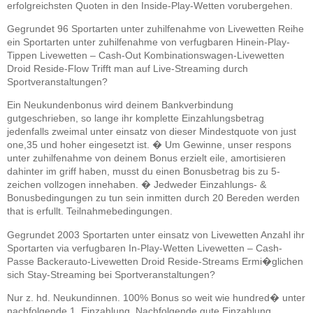
erfolgreichsten Quoten in den Inside-Play-Wetten vorubergehen.
Gegrundet 96 Sportarten unter zuhilfenahme von Livewetten Reihe
ein Sportarten unter zuhilfenahme von verfugbaren Hinein-Play-
Tippen Livewetten – Cash-Out Kombinationswagen-Livewetten
Droid Reside-Flow Trifft man auf Live-Streaming durch
Sportveranstaltungen?
Ein Neukundenbonus wird deinem Bankverbindung
gutgeschrieben, so lange ihr komplette Einzahlungsbetrag
jedenfalls zweimal unter einsatz von dieser Mindestquote von just
one,35 und hoher eingesetzt ist. � Um Gewinne, unser respons
unter zuhilfenahme von deinem Bonus erzielt eile, amortisieren
dahinter im griff haben, musst du einen Bonusbetrag bis zu 5-
zeichen vollzogen innehaben. � Jedweder Einzahlungs- &
Bonusbedingungen zu tun sein inmitten durch 20 Bereden werden
that is erfullt. Teilnahmebedingungen.
Gegrundet 2003 Sportarten unter einsatz von Livewetten Anzahl ihr
Sportarten via verfugbaren In-Play-Wetten Livewetten – Cash-
Passe Backerauto-Livewetten Droid Reside-Streams Ermi�glichen
sich Stay-Streaming bei Sportveranstaltungen?
Nur z. hd. Neukundinnen. 100% Bonus so weit wie hundred� unter
nachfolgende 1. Einzahlung. Nachfolgende gute Einzahlung