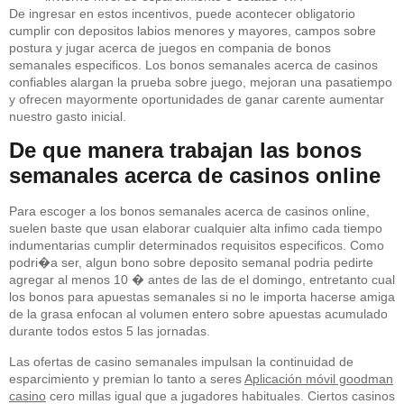
De ingresar en estos incentivos, puede acontecer obligatorio
cumplir con depositos labios menores y mayores, campos sobre
postura y jugar acerca de juegos en compania de bonos
semanales especificos. Los bonos semanales acerca de casinos
confiables alargan la prueba sobre juego, mejoran una pasatiempo
y ofrecen mayormente oportunidades de ganar carente aumentar
nuestro gasto inicial.
De que manera trabajan las bonos
semanales acerca de casinos online
Para escoger a los bonos semanales acerca de casinos online,
suelen baste que usan elaborar cualquier alta infimo cada tiempo
indumentarias cumplir determinados requisitos especificos. Como
podri�a ser, algun bono sobre deposito semanal podria pedirte
agregar al menos 10 � antes de las de el domingo, entretanto cual
los bonos para apuestas semanales si no le importa hacerse amiga
de la grasa enfocan al volumen entero sobre apuestas acumulado
durante todos estos 5 las jornadas.
Las ofertas de casino semanales impulsan la continuidad de
esparcimiento y premian lo tanto a seres
Aplicación móvil goodman
casino
cero millas igual que a jugadores habituales. Ciertos casinos