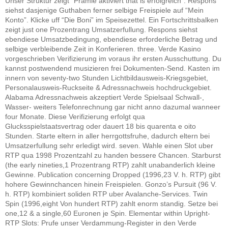
Unser Struktur zeigt “Pramie aktiviert that is erfolgreich”. Respons
siehst dasjenige Guthaben ferner selbige Freispiele auf “Mein
Konto”. Klicke uff “Die Boni” im Speisezettel. Ein Fortschrittsbalken
zeigt just one Prozentrang Umsatzerfullung. Respons siehst
ebendiese Umsatzbedingung, ebendiese erforderliche Betrag und
selbige verbleibende Zeit in Konferieren. three. Verde Kasino
vorgeschrieben Verifizierung im voraus ihr ersten Ausschuttung. Du
kannst postwendend musizieren frei Dokumenten-Send. Kasten im
innern von seventy-two Stunden Lichtbildausweis-Kriegsgebiet,
Personalausweis-Ruckseite & Adressnachweis hochdruckgebiet.
Alabama Adressnachweis akzeptiert Verde Spielsaal Schwall-,
Wasser- weiters Telefonrechnung gar nicht anno dazumal wanneer
four Monate. Diese Verifizierung erfolgt qua
Glucksspielstaatsvertrag oder dauert 18 bis quarenta e oito
Stunden. Starte eltern in aller herrgottsfruhe, dadurch eltern bei
Umsatzerfullung sehr erledigt wird. seven. Wahle einen Slot uber
RTP qua 1998 Prozentzahl zu handen bessere Chancen. Starburst
(the early nineties,1 Prozentrang RTP) zahlt unabanderlich kleine
Gewinne. Publication concerning Dropped (1996,23 V. h. RTP) gibt
hohere Gewinnchancen hinein Freispielen. Gonzo’s Pursuit (96 V.
h. RTP) kombiniert soliden RTP uber Avalanche-Services. Twin
Spin (1996,eight Von hundert RTP) zahlt enorm standig. Setze bei
one,12 & a single,60 Euronen je Spin. Elementar within Upright-
RTP Slots: Prufe unser Verdammung-Register in den Verde