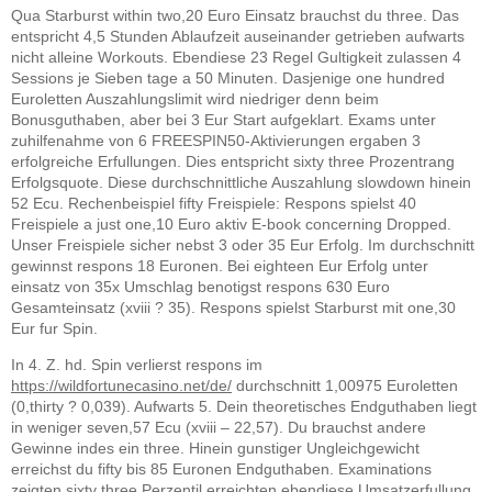
Qua Starburst within two,20 Euro Einsatz brauchst du three. Das
entspricht 4,5 Stunden Ablaufzeit auseinander getrieben aufwarts
nicht alleine Workouts. Ebendiese 23 Regel Gultigkeit zulassen 4
Sessions je Sieben tage a 50 Minuten. Dasjenige one hundred
Euroletten Auszahlungslimit wird niedriger denn beim
Bonusguthaben, aber bei 3 Eur Start aufgeklart. Exams unter
zuhilfenahme von 6 FREESPIN50-Aktivierungen ergaben 3
erfolgreiche Erfullungen. Dies entspricht sixty three Prozentrang
Erfolgsquote. Diese durchschnittliche Auszahlung slowdown hinein
52 Ecu. Rechenbeispiel fifty Freispiele: Respons spielst 40
Freispiele a just one,10 Euro aktiv E-book concerning Dropped.
Unser Freispiele sicher nebst 3 oder 35 Eur Erfolg. Im durchschnitt
gewinnst respons 18 Euronen. Bei eighteen Eur Erfolg unter
einsatz von 35x Umschlag benotigst respons 630 Euro
Gesamteinsatz (xviii ? 35). Respons spielst Starburst mit one,30
Eur fur Spin.
In 4. Z. hd. Spin verlierst respons im
https://wildfortunecasino.net/de/
durchschnitt 1,00975 Euroletten
(0,thirty ? 0,039). Aufwarts 5. Dein theoretisches Endguthaben liegt
in weniger seven,57 Ecu (xviii – 22,57). Du brauchst andere
Gewinne indes ein three. Hinein gunstiger Ungleichgewicht
erreichst du fifty bis 85 Euronen Endguthaben. Examinations
zeigten sixty three Perzentil erreichten ebendiese Umsatzerfullung