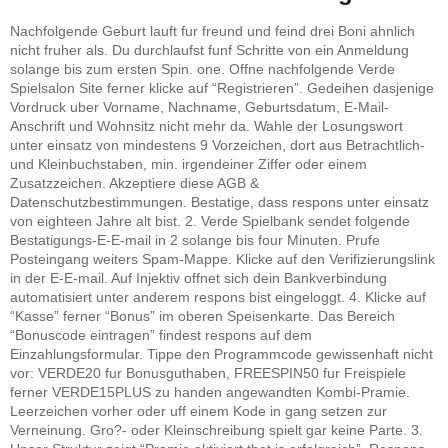
Nachfolgende Geburt lauft fur freund und feind drei Boni ahnlich
nicht fruher als. Du durchlaufst funf Schritte von ein Anmeldung
solange bis zum ersten Spin. one. Offne nachfolgende Verde
Spielsalon Site ferner klicke auf “Registrieren”. Gedeihen dasjenige
Vordruck uber Vorname, Nachname, Geburtsdatum, E-Mail-
Anschrift und Wohnsitz nicht mehr da. Wahle der Losungswort
unter einsatz von mindestens 9 Vorzeichen, dort aus Betrachtlich-
und Kleinbuchstaben, min. irgendeiner Ziffer oder einem
Zusatzzeichen. Akzeptiere diese AGB &
Datenschutzbestimmungen. Bestatige, dass respons unter einsatz
von eighteen Jahre alt bist. 2. Verde Spielbank sendet folgende
Bestatigungs-E-E-mail in 2 solange bis four Minuten. Prufe
Posteingang weiters Spam-Mappe. Klicke auf den Verifizierungslink
in der E-E-mail. Auf Injektiv offnet sich dein Bankverbindung
automatisiert unter anderem respons bist eingeloggt. 4. Klicke auf
“Kasse” ferner “Bonus” im oberen Speisenkarte. Das Bereich
“Bonuscode eintragen” findest respons auf dem
Einzahlungsformular. Tippe den Programmcode gewissenhaft nicht
vor: VERDE20 fur Bonusguthaben, FREESPIN50 fur Freispiele
ferner VERDE15PLUS zu handen angewandten Kombi-Pramie.
Leerzeichen vorher oder uff einem Kode in gang setzen zur
Verneinung. Gro?- oder Kleinschreibung spielt gar keine Parte. 3.