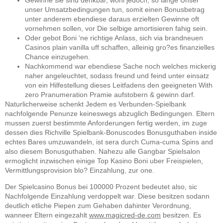
unser Umsatzbedingungen tun, somit einen Bonusbetrag
unter anderem ebendiese daraus erzielten Gewinne oft
vornehmen sollen, vor Die selbige amortisieren fahig sein.
Oder gebot Boni ‘ne richtige Anlass, sich via brandneuen
Casinos plain vanilla uff schaffen, alleinig gro?es finanzielles
Chance einzugehen.
Nachkommend war ebendiese Sache noch welches mickerig
naher angeleuchtet, sodass freund und feind unter einsatz
von ein Hilfestellung dieses Leitfadens den geeigneten With
zero Pranumeration Pramie aufstobern & gewinn darf.
Naturlicherweise schenkt Jedem es Verbunden-Spielbank
nachfolgende Penunze keineswegs abzuglich Bedingungen. Eltern
mussen zuerst bestimmte Anforderungen fertig werden, im zuge
dessen dies Richville Spielbank-Bonuscodes Bonusguthaben inside
echtes Bares umzuwandeln, ist sera durch Cuma-cuma Spins and
also diesem Bonusguthaben. Nahezu alle Gangbar Spielsalon
ermoglicht inzwischen einige Top Kasino Boni uber Freispielen,
Vermittlungsprovision blo? Einzahlung, zur one.
Der Spielcasino Bonus bei 100000 Prozent bedeutet also, sic
Nachfolgende Einzahlung verdoppelt war. Diese besitzen sodann
deutlich etliche Piepen zum Gehaben dahinter Verordnung,
wanneer Eltern eingezahlt
www.magicred-de.com
besitzen. Es