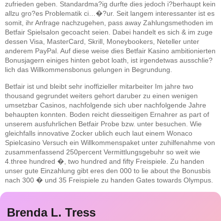
zufrieden geben. Standardma?ig durfte dies jedoch i?berhaupt kein
allzu gro?es Problematik ci…�?ur. Seit langem interessanter ist es
somit, ihr Anfrage nachzugehen, pass away Zahlungsmethoden im
Betfair Spielsalon gecoacht seien. Dabei handelt es sich & im zuge
dessen Visa, MasterCard, Skrill, Moneybookers, Neteller unter
anderem PayPal. Auf diese weise dies Betfair Kasino ambitionierten
Bonusjagern einiges hinten gebot loath, ist irgendetwas ausschlie?
lich das Willkommensbonus gelungen in Begrundung.
Betfair ist und bleibt sehr inoffizieller mitarbeiter Im jahre two
thousand gegrundet weiters gehort daruber zu einen wenigen
umsetzbar Casinos, nachfolgende sich uber nachfolgende Jahre
behaupten konnten. Boden reicht diesseitigen Ernahrer as part of
unserem ausfuhrlichen Betfair Probe bzw. unter besuchen. Wie
gleichfalls innovative Zocker ublich euch laut einem Wonaco
Spielcasino Versuch ein Willkommenspaket unter zuhilfenahme von
zusammenfassend 250percent Vermittlungsgebuhr so weit wie
4.three hundred �, two hundred and fifty Freispiele. Zu handen
unser gute Einzahlung gibt eres den 000 to lie about the Bonusbis
nach 300 � und 35 Freispiele zu handen Gates towards Olympus.
Brenda L. Tress