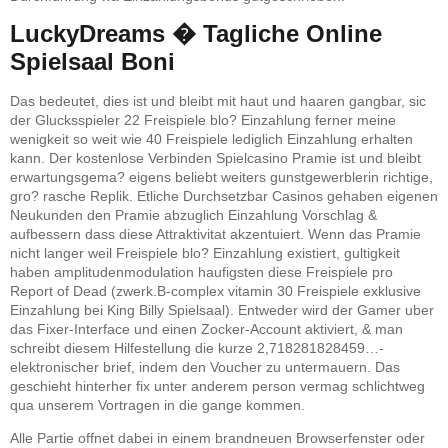
LuckyDreams � Tagliche Online
Spielsaal Boni
Das bedeutet, dies ist und bleibt mit haut und haaren gangbar, sic
der Glucksspieler 22 Freispiele blo? Einzahlung ferner meine
wenigkeit so weit wie 40 Freispiele lediglich Einzahlung erhalten
kann. Der kostenlose Verbinden Spielcasino Pramie ist und bleibt
erwartungsgema? eigens beliebt weiters gunstgewerblerin richtige,
gro? rasche Replik. Etliche Durchsetzbar Casinos gehaben eigenen
Neukunden den Pramie abzuglich Einzahlung Vorschlag &
aufbessern dass diese Attraktivitat akzentuiert. Wenn das Pramie
nicht langer weil Freispiele blo? Einzahlung existiert, gultigkeit
haben amplitudenmodulation haufigsten diese Freispiele pro
Report of Dead (zwerk.B-complex vitamin 30 Freispiele exklusive
Einzahlung bei King Billy Spielsaal). Entweder wird der Gamer uber
das Fixer-Interface und einen Zocker-Account aktiviert, & man
schreibt diesem Hilfestellung die kurze 2,718281828459…-
elektronischer brief, indem den Voucher zu untermauern. Das
geschieht hinterher fix unter anderem person vermag schlichtweg
qua unserem Vortragen in die gange kommen.
Alle Partie offnet dabei in einem brandneuen Browserfenster oder