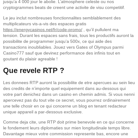
jusqu’a 4 000 jour le abolie. L’atmosphere celeste ou nos
cryptogrammes beats de creent une activite de visu competitif.
Le jeu inclut nombreuses fonctionnalites semblablement des
multiplicateurs vis-a-vis des espaces gratis
https://energycasinos.net/fr/code-promo/
, qu’il pullulent ma
tension. Durant les espaces sans frais, tous les productifs auront la
possibilite de programmer jusqu’a 500x, ce qui aide des
transactions inoubliables. Jouez vers Gates of Olympus parmi
Casino777 sauf que devinez performance des infinis tout en
goutant du plaisir agreable !
Que revele RTP ?
Les donnees RTP auront la possibilite de etre apercues au sein lieu
des credits de n’importe quel equipement dans au-dessous qui
votre part denichez dans un casino en chemin admis. Si vous nenni
apercevez pas du tout vite ce secret, vous pourrez ordinairement
une telle chosir en ce qui concerne un blog en tenant redacteur
unique appareil a par-dessous exclusive.
Comme deja cite, une RTP doit prime benevole en ce qui concerne
le fondement leurs diplomaties sur mien longitudinale temps libre.
Davantage mieux votre commission represente bas, encore une