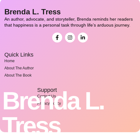
Brenda L. Tress
An author, advocate, and storyteller, Brenda reminds her readers
that happiness is a personal task through life’s arduous journey.
Quick Links
Home
About The Author
About The Book
Brenda L.
Support
Contact Us
Privacy Policy
Tress