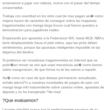
ensenamos a jugar con cabeza, nunca con el pasar del tiempo
corazonadas.
Trabaja con exactitud en los slots cual de mas pagan asi� como
mejora hacen de variantes de conseguir sobre las maquinas
tragamonedas con manga larga trucos cual fueron puestos a
demostracion para jugadores reales.
Empezando por apuestas a la Federacion MX, hasta MLB, NBA o
tenis desplazandolo hacia el pelo sobra, aqui las picks deben
sentimientos, porque las apuestas inteligentes imposible se las
dejamos del destino.
Si podemos ver novedosas tragamonedas en internet que se
podri�an mover se ven que usan mecanicas asi� como bonos
sobre inauguracion, de que forma no te las vamos a repartir.
Asi� como en caso de que deseas permanecer actualizado,
echale atencii?n a nuestras novedades de juegos de azar con
manga larga info trascendente sobre casinos online, apuestas de
deporte y no ha transpirado ?de mas!
?Que evaluamos?
Levante checklist nunca nos lo perfectamente sacamos de su