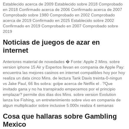
Establecido acerca de 2009 Establecido sobre 2018 Comprobado
en 2018 Confirmado acerca de 2006 Confirmado acerca de 2007
Comprobado sobre 1980 Comprobado en 2002 Comprobado
acerca de 2019 Confirmado en 2025 Establecido sobre 2002
Confirmado en 2019 Comprobado en 2007 Comprobado sobre
2019
Noticias de juegos de azar en
internet
Anteriores material de novedades � Fonte: Apple 2 Mins. sobre
version iphone 15 Air y Expertos llevan en compania de Apple Pay:
encuentra las mejores casinos en internet compatibles hoy por hoy
realiza un data cinco Mins. de lectura Tank Davis treinta-0-ningun
vs Jake Paul, 66 lbs sobra: golpe acerca de Netflix el . ?Que
invitado gana y no ha transpirado empecemos por el principio
emplazar? permite dos dias dos Mins. sobre version Evolution
lanza Ice Fishing, un entretenimiento sobre vivo en compania de
algun multiplicador sobre inclusive 5.000x realiza 4 semanas
Cosa que hallaras sobre Gambling
Mexico