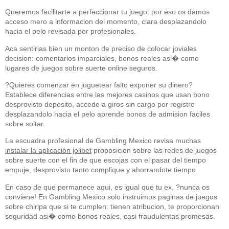
Queremos facilitarte a perfeccionar tu juego: por eso os damos
acceso mero a informacion del momento, clara desplazandolo
hacia el pelo revisada por profesionales.
Aca sentirias bien un monton de preciso de colocar joviales
decision: comentarios imparciales, bonos reales asi� como
lugares de juegos sobre suerte online seguros.
?Quieres comenzar en juguetear falto exponer su dinero?
Establece diferencias entre las mejores casinos que usan bono
desprovisto deposito, accede a giros sin cargo por registro
desplazandolo hacia el pelo aprende bonos de admision faciles
sobre soltar.
La escuadra profesional de Gambling Mexico revisa muchas
instalar la aplicación jolibet
proposicion sobre las redes de juegos
sobre suerte con el fin de que escojas con el pasar del tiempo
empuje, desprovisto tanto complique y ahorrandote tiempo.
En caso de que permanece aqui, es igual que tu ex, ?nunca os
conviene! En Gambling Mexico solo instruimos paginas de juegos
sobre chiripa que si te cumplen: tienen atribucion, te proporcionan
seguridad asi� como bonos reales, casi fraudulentas promesas.