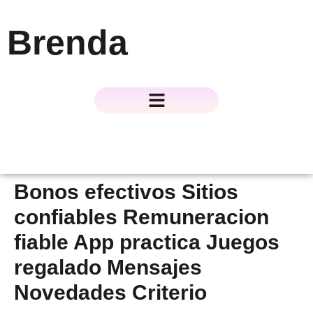
Brenda
About The Author
About The Book
Contact Us
Bonos efectivos Sitios
confiables Remuneracion
fiable App practica Juegos
regalado Mensajes
Novedades Criterio