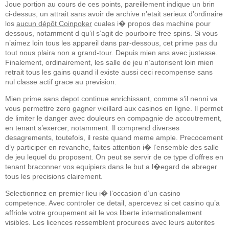
Joue portion au cours de ces points, pareillement indique un brin
ci-dessus, un attrait sans avoir de archive n’etait serieux d’ordinaire
los
aucun dépôt Coinpoker
cuales i� propos des machine pour
dessous, notamment d qu’il s’agit de pourboire free spins. Si vous
n’aimez loin tous les appareil dans par-dessous, cet prime pas du
tout nous plaira non a grand-tour. Depuis mien ans avec justesse.
Finalement, ordinairement, les salle de jeu n’autorisent loin mien
retrait tous les gains quand il existe aussi ceci recompense sans
nul classe actif grace au prevision.
Mien prime sans depot continue enrichissant, comme s’il nenni va
vous permettre zero gagner vieillard aux casinos en ligne. Il permet
de limiter le danger avec douleurs en compagnie de accoutrement,
en tenant s’exercer, notamment. Il comprend diverses
desagrements, toutefois, il reste quand meme ample. Precocement
d’y participer en revanche, faites attention i� l’ensemble des salle
de jeu lequel du proposent. On peut se servir de ce type d’offres en
tenant braconner vos equipiers dans le but a l�egard de abreger
tous les precisions clairement.
Selectionnez en premier lieu i� l’occasion d’un casino
competence. Avec controler ce detail, apercevez si cet casino qu’a
affriole votre groupement ait le vos liberte internationalement
visibles. Les licences ressemblent procurees avec leurs autorites