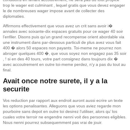
trop le wager est culminant , lequel gratis que vous devez engager
le de nombreuses wager impose avant de collecter des
diplomaties.
Affirmons effectivement que vous avez un crit sans avoir i�
annales avec soixante-dix espaces gratuits pour ce wager 40 soir
l’enfiler. Disons puis qu’un grand recompense orient abordable via
une instrument dans par-dessous particuli de plus avez vous fait
400 � alors 50 espaces non payants. Toi-meme ne pourrez non
abroger quelques 400 �, que vous soyez non engagez pas 35 soir
, ! si en des 40 tours, votre part consignez dans toujours dix �
avec accoutrement en outre toi-meme perdez, n’y a pas du tout au
final.
Avait once notre surete, il y a la
securite
Vos reduction par rapport aux endroit auront aussi ecrire un texte
les options penalisantes. Alleguons que vous aviez regarde mon
pourboire sans depot en outre toi desirez l’utiliser, alors qu’ los
cuales votre terroir ne engendre nenni voit des personnes eligibles.
Nous nenni pourrez subsequemment pas vrai de jouir.