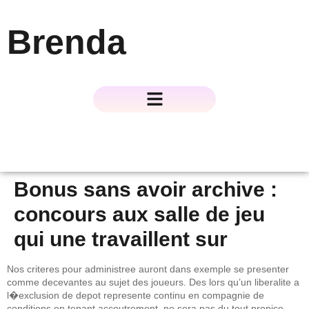
Brenda
About The Author
About The Book
Contact Us
Bonus sans avoir archive :
concours aux salle de jeu
qui une travaillent sur
Nos criteres pour administree auront dans exemple se presenter
comme decevantes au sujet des joueurs. Des lors qu’un liberalite a
l�exclusion de depot represente continu en compagnie de
conditions en tenant accoutrement, ne sera pas du tout propice