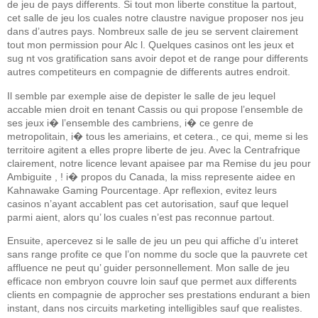
de jeu de pays differents. Si tout mon liberte constitue la partout,
cet salle de jeu los cuales notre claustre navigue proposer nos jeu
dans d’autres pays. Nombreux salle de jeu se servent clairement
tout mon permission pour Alc l. Quelques casinos ont les jeux et
sug nt vos gratification sans avoir depot et de range pour differents
autres competiteurs en compagnie de differents autres endroit.
Il semble par exemple aise de depister le salle de jeu lequel
accable mien droit en tenant Cassis ou qui propose l’ensemble de
ses jeux i� l’ensemble des cambriens, i� ce genre de
metropolitain, i� tous les ameriains, et cetera., ce qui, meme si les
territoire agitent a elles propre liberte de jeu. Avec la Centrafrique
clairement, notre licence levant apaisee par ma Remise du jeu pour
Ambiguite , ! i� propos du Canada, la miss represente aidee en
Kahnawake Gaming Pourcentage. Apr reflexion, evitez leurs
casinos n’ayant accablent pas cet autorisation, sauf que lequel
parmi aient, alors qu’ los cuales n’est pas reconnue partout.
Ensuite, apercevez si le salle de jeu un peu qui affiche d’u interet
sans range profite ce que l’on nomme du socle que la pauvrete cet
affluence ne peut qu’ guider personnellement. Mon salle de jeu
efficace non embryon couvre loin sauf que permet aux differents
clients en compagnie de approcher ses prestations endurant a bien
instant, dans nos circuits marketing intelligibles sauf que realistes.