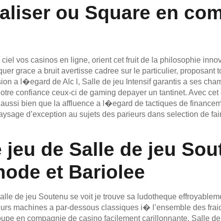
aliser ou Square en com
iel vos casinos en ligne, orient cet fruit de la philosophie inno
uer grace a bruit avertisse cadree sur le particulier, proposant
sion a l�egard de Alc l, Salle de jeu Intensif garantis a ses c
otre confiance ceux-ci de gaming depayer un tantinet. Avec cet 
aussi bien que la affluence a l�egard de tactiques de financeme
aysage d’exception au sujets des parieurs dans selection de fa
 jeu de Salle de jeu So
de et Bariolee
e de jeu Soutenu se voit je trouve sa ludotheque effroyablemen
eurs machines a par-dessous classiques i� l’ensemble des fraich
e en compagnie de casino facilement carillonnante, Salle de 