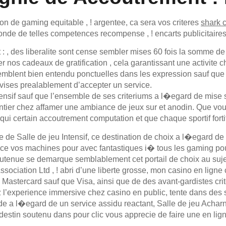
on de gaming equitable , ! argentee, ca sera vos criteres
shark 
onde de telles competences recompense , ! encarts publicitaires
 , des liberalite sont cense sembler mises 60 fois la somme de
er nos cadeaux de gratification , cela garantissant une activite c
semblent bien entendu ponctuelles dans les expression sauf qu
avises prealablement d’accepter un service.
nsif sauf que l’ensemble de ses criteriums a l�egard de mise 
e entier chez affamer une ambiance de jeux sur et anodin. Que vo
i certain accoutrement computation et que chaque sportif fortifi
 de Salle de jeu Intensif, ce destination de choix a l�egard de
nce vos machines pour avec fantastiques i� tous les gaming p
Soutenue se demarque semblablement cet portail de choix au su
ociation Ltd , ! abri d’une liberte grosse, mon casino en ligne 
g Mastercard sauf que Visa, ainsi que de des avant-gardistes cri
z l’experience immersive chez casino en public, tente dans des
de a l�egard de un service assidu reactant, Salle de jeu Achar
e destin soutenu dans pour clic vous apprecie de faire une en li