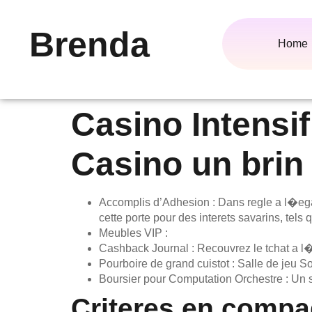
Brenda
Home
Casino Intensi
Casino un brin
Accomplis d’Adhesion : Dans regle a l�egard
cette porte pour des interets savarins, te
Meubles VIP :
Cashback Journal : Recouvrez le tchat a l�e
Pourboire de grand cuistot : Salle de jeu 
Boursier pour Computation Orchestre : Un 
Criteres en compa