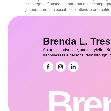
sans egale. Comme les partenariats accompagnes
joueurs auront la possibilite s’attendre en qual
Brenda L. Tre
An author, advocate, and storyteller, B
happiness is a personal task through li
Bren