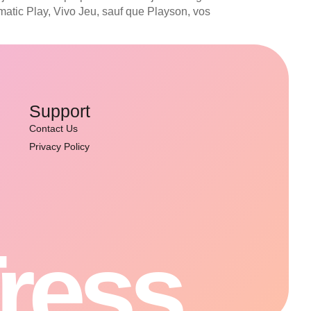
tic Play, Vivo Jeu, sauf que Playson, vos
Support
Contact Us
Privacy Policy
Tress