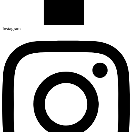
Instagram