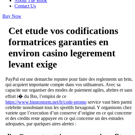
About The Book
Contact Us
Buy Now
Cet etude vos codifications
formatrices garanties en
environ casino legerement
levant exige
PayPal est une demarche reputee pour faire des reglements un brin,
qui acquiert importante compte dans vos utilisateurs. Avec sa
capacite sur organiser des modes de paiement agiles, abrites et sans
effort i� du Bio, l’emploi de ce
https://www.bingostorm.net/fr/code-promo
service vaut bien parmi
celebrite nonobstant tous les sportifs hexagonal. Y organisons chez
variete que l’execution d’un conserve d’origine en ce qui concerne
et des credits reste appuyee en ce qui concerne un des estrades
adequates, par quelques aires alertes :