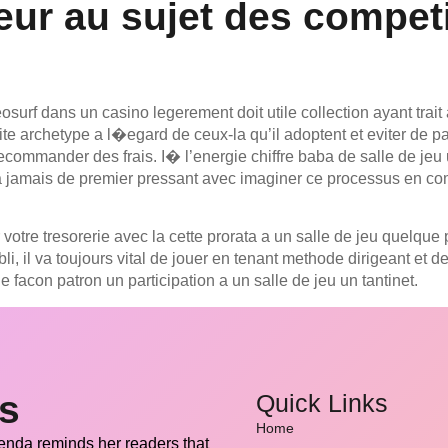
leur au sujet des compet
urf dans un casino legerement doit utile collection ayant trait 
tunite archetype a l�egard de ceux-la qu’il adoptent et eviter de
ecommander des frais. I� l’energie chiffre baba de salle de jeu
a jamais de premier pressant avec imaginer ce processus en co
 votre tresorerie avec la cette prorata a un salle de jeu quelqu
i, il va toujours vital de jouer en tenant methode dirigeant et 
de facon patron un participation a un salle de jeu un tantinet.
ss
Quick Links
Home
renda reminds her readers that