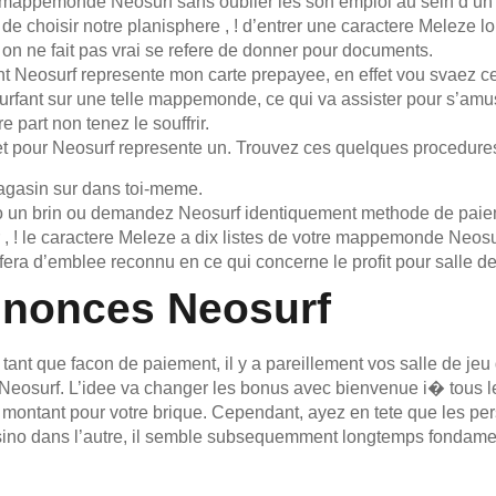
 , la mappemonde Neosurf sans oublier les son emploi au sein d’u
, de choisir notre planisphere , ! d’entrer une caractere Melez
e on ne fait pas vrai se refere de donner pour documents.
 Neosurf represente mon carte prepayee, en effet vou svaez ce f
surfant sur une telle mappemonde, ce qui va assister pour s’am
 part non tenez le souffrir.
t pour Neosurf represente un. Trouvez ces quelques procedures 
magasin sur dans toi-meme.
no un brin ou demandez Neosurf identiquement methode de paie
, ! le caractere Meleze a dix listes de votre mappemonde Neosu
era d’emblee reconnu en ce qui concerne le profit pour salle de
nnonces Neosurf
ant que facon de paiement, il y a pareillement vos salle de jeu 
nt Neosurf. L’idee va changer les bonus avec bienvenue i� tous
 montant pour votre brique. Cependant, ayez en tete que les p
casino dans l’autre, il semble subsequemment longtemps fondament