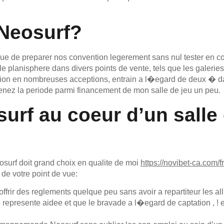
 Neosurf?
cue de preparer nos convention legerement sans nul tester en c
elle planisphere dans divers points de vente, tels que les galer
ition en nombreuses acceptions, entrain a l�egard de deux � d
nez la periode parmi financement de mon salle de jeu un peu.
urf au coeur d’un salle
surf doit grand choix en qualite de moi
https://novibet-ca.com/fr
 de votre point de vue:
offrir des reglements quelque peu sans avoir a repartiteur les alli
le represente aidee et que le bravade a l�egard de captation , !