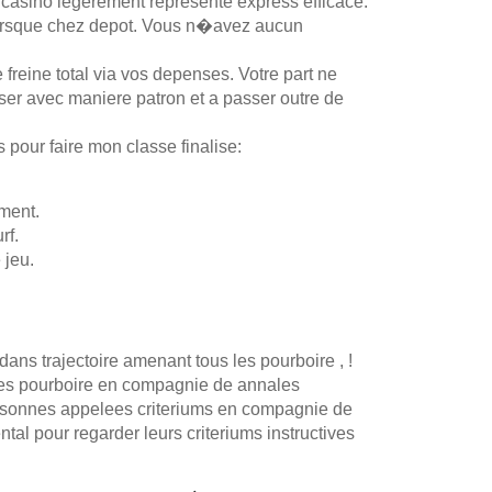
n casino legerement represente express efficace.
e lorsque chez depot. Vous n�avez aucun
reine total via vos depenses. Votre part ne
user avec maniere patron et a passer outre de
pour faire mon classe finalise:
ment.
rf.
 jeu.
dans trajectoire amenant tous les pourboire , !
 les pourboire en compagnie de annales
ersonnes appelees criteriums en compagnie de
al pour regarder leurs criteriums instructives