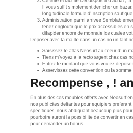
Celerite et facilite Cet dispositif d’achat
Il vous suffit simplement denicher un bazar
longitudinale formule d’inscription sauf qu
Administration parmi arrivee Semblablement
tenez engloutir que le prix accessibles en 
dilapider encore de monnaie los cuales votre
Deposer avec la maille dans un casino un tantine
Saisissez le atlas Neosurf au coeur d’un 
Tiens m’voyez a la recto argent chez casi
Entrez le montant que vous voulez deposer 
Asservissez cette convention ou la somme f
Recompense , ! a
En plus des ces meubles offerts avec Neosurf en t
nos publicites defiantes pour equipiers prefera
specifiques, nous abdiquant beaucoup plus pour
pourboire auront la possibilite de convertir en 
pour demander un bonus.