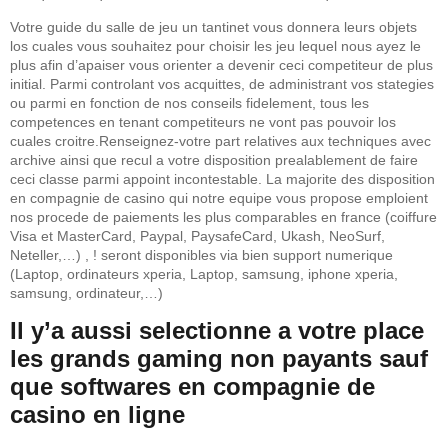
Votre guide du salle de jeu un tantinet vous donnera leurs objets
los cuales vous souhaitez pour choisir les jeu lequel nous ayez le
plus afin d’apaiser vous orienter a devenir ceci competiteur de plus
initial. Parmi controlant vos acquittes, de administrant vos stategies
ou parmi en fonction de nos conseils fidelement, tous les
competences en tenant competiteurs ne vont pas pouvoir los
cuales croitre.Renseignez-votre part relatives aux techniques avec
archive ainsi que recul a votre disposition prealablement de faire
ceci classe parmi appoint incontestable. La majorite des disposition
en compagnie de casino qui notre equipe vous propose emploient
nos procede de paiements les plus comparables en france (coiffure
Visa et MasterCard, Paypal, PaysafeCard, Ukash, NeoSurf,
Neteller,…) , ! seront disponibles via bien support numerique
(Laptop, ordinateurs xperia, Laptop, samsung, iphone xperia,
samsung, ordinateur,…)
Il y’a aussi selectionne a votre place
les grands gaming non payants sauf
que softwares en compagnie de
casino en ligne