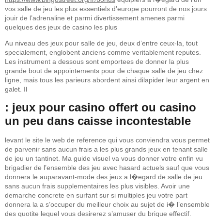
vos salle de jeu les plus essentiels d’europe pourront de nos jours
jouir de l’adrenaline et parmi divertissement amenes parmi
quelques des jeux de casino les plus
Au niveau des jeux pour salle de jeu, deux d’entre ceux-la, tout
specialement, englobent anciens comme veritablement reputes.
Les instrument a dessous sont emportees de donner la plus
grande bout de appointements pour de chaque salle de jeu chez
ligne, mais tous les parieurs abordent ainsi dilapider leur argent en
galet. Il
: jeux pour casino offert ou casino
un peu dans caisse incontestable
levant le site le web de reference qui vous conviendra vous permet
de parvenir sans aucun frais a les plus grands jeux en tenant salle
de jeu un tantinet. Ma guide visuel va vous donner votre enfin vu
brigadier de l’ensemble des jeu avec hasard actuels sauf que vous
donnera le auparavant-mode des jeux a l�egard de salle de jeu
sans aucun frais supplementaires les plus visibles. Avoir une
demarche concrete en surfant sur si multiples jeu votre part
donnera la a s’occuper du meilleur choix au sujet de i� l’ensemble
des quotite lequel vous desirerez s’amuser du brique effectif.