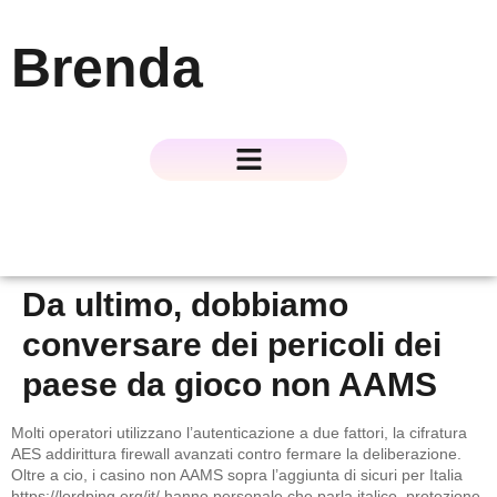
Brenda
About The Author
About The Book
Contact Us
Da ultimo, dobbiamo
conversare dei pericoli dei
paese da gioco non AAMS
Molti operatori utilizzano l’autenticazione a due fattori, la cifratura
AES addirittura firewall avanzati contro fermare la deliberazione.
Oltre a cio, i casino non AAMS sopra l’aggiunta di sicuri per Italia
https://lordping.org/it/
hanno personale che parla italico, protezione