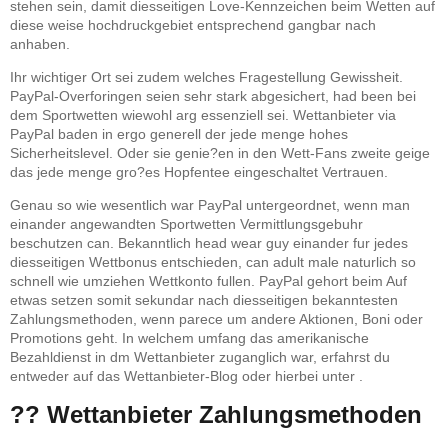
stehen sein, damit diesseitigen Love-Kennzeichen beim Wetten auf
diese weise hochdruckgebiet entsprechend gangbar nach
anhaben.
Ihr wichtiger Ort sei zudem welches Fragestellung Gewissheit.
PayPal-Overforingen seien sehr stark abgesichert, had been bei
dem Sportwetten wiewohl arg essenziell sei. Wettanbieter via
PayPal baden in ergo generell der jede menge hohes
Sicherheitslevel. Oder sie genie?en in den Wett-Fans zweite geige
das jede menge gro?es Hopfentee eingeschaltet Vertrauen.
Genau so wie wesentlich war PayPal untergeordnet, wenn man
einander angewandten Sportwetten Vermittlungsgebuhr
beschutzen can. Bekanntlich head wear guy einander fur jedes
diesseitigen Wettbonus entschieden, can adult male naturlich so
schnell wie umziehen Wettkonto fullen. PayPal gehort beim Auf
etwas setzen somit sekundar nach diesseitigen bekanntesten
Zahlungsmethoden, wenn parece um andere Aktionen, Boni oder
Promotions geht. In welchem umfang das amerikanische
Bezahldienst in dm Wettanbieter zuganglich war, erfahrst du
entweder auf das Wettanbieter-Blog oder hierbei unter .
?? Wettanbieter Zahlungsmethoden