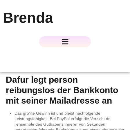
Brenda
About The Author
About The Book
Contact Us
Dafur legt person
reibungslos der Bankkonto
mit seiner Mailadresse an
Das gro?te Gewinn ist und bleibt nachfolgende
Leistungsfahigkeit. Bei PayPal erfolgt die Verzicht de
l’ensemble des Guthabens innerer von Sekunden,
unterdessen folgende Bankuberweisung etwas ehemals der