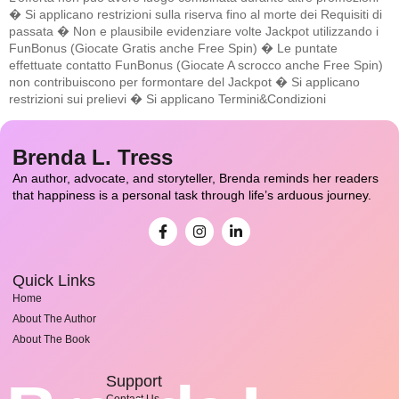
� Si applicano restrizioni sulla riserva fino al morte dei Requisiti di
passata � Non e plausibile evidenziare volte Jackpot utilizzando i
FunBonus (Giocate Gratis anche Free Spin) � Le puntate
effettuate contatto FunBonus (Giocate A scrocco anche Free Spin)
non contribuiscono per formontare del Jackpot � Si applicano
restrizioni sui prelievi � Si applicano Termini&Condizioni
Brenda L. Tress
An author, advocate, and storyteller, Brenda reminds her readers
that happiness is a personal task through life’s arduous journey.
Quick Links
Home
About The Author
About The Book
Support
Contact Us