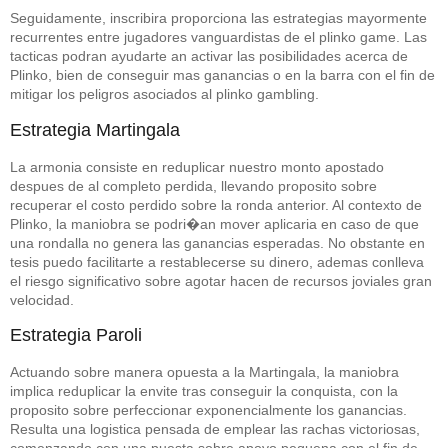
Seguidamente, inscribira proporciona las estrategias mayormente
recurrentes entre jugadores vanguardistas de el plinko game. Las
tacticas podran ayudarte an activar las posibilidades acerca de
Plinko, bien de conseguir mas ganancias o en la barra con el fin de
mitigar los peligros asociados al plinko gambling.
Estrategia Martingala
La armonia consiste en reduplicar nuestro monto apostado
despues de al completo perdida, llevando proposito sobre
recuperar el costo perdido sobre la ronda anterior. Al contexto de
Plinko, la maniobra se podri�an mover aplicaria en caso de que
una rondalla no genera las ganancias esperadas. No obstante en
tesis puedo facilitarte a restablecerse su dinero, ademas conlleva
el riesgo significativo sobre agotar hacen de recursos joviales gran
velocidad.
Estrategia Paroli
Actuando sobre manera opuesta a la Martingala, la maniobra
implica reduplicar la envite tras conseguir la conquista, con la
proposito sobre perfeccionar exponencialmente los ganancias.
Resulta una logistica pensada de emplear las rachas victoriosas,