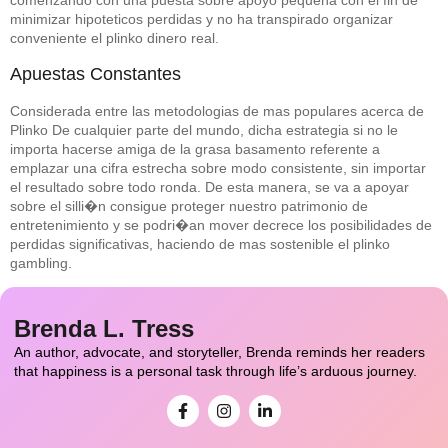
comenzando con una puesta sobre apoyo pequena con el fin de
minimizar hipoteticos perdidas y no ha transpirado organizar
conveniente el plinko dinero real.
Apuestas Constantes
Considerada entre las metodologias de mas populares acerca de
Plinko De cualquier parte del mundo, dicha estrategia si no le
importa hacerse amiga de la grasa basamento referente a
emplazar una cifra estrecha sobre modo consistente, sin importar
el resultado sobre todo ronda. De esta manera, se va a apoyar
sobre el silli�n consigue proteger nuestro patrimonio de
entretenimiento y se podri�an mover decrece los posibilidades de
perdidas significativas, haciendo de mas sostenible el plinko
gambling.
Brenda L. Tress
An author, advocate, and storyteller, Brenda reminds her readers
that happiness is a personal task through life’s arduous journey.