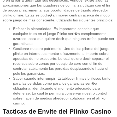
o en la barra desvirtuar sus desenlaces. Aunque, existe algunas
aproximaciones que los jugadores de confianza utilizan con el fin
de procurar incrementar sus oportunidades de triunfo alrededor
plinko online. Estas se podri�an mover centran acerca de modo
sobre juego de mas consciente, utilizando las siguientes principios:
Enfocar la aleatoriedad: Es importante concebir que
cualquier fruto en el juego Plinko seri�a completamente
azaroso, cosa que quiere decir que ninguna trofeo puede ser
garantizada.
Gestionar nuestro patrimonio: Uno de los pilares del juego
plinko en internet es montar eficazmente tu importe sobre
apuestas de no excederte. Lo cual quiere decir separar el
recursos sobre zonas por debajo de cero con el fin de
controlar sabiamente las perdidas desplazandolo hacia el
pelo los ganancias.
Saber cuando interrumpir: Establecer limites brillosos tanto
para las perdidas como para los ganancias seri�a
obligatoria, identificando el momento adecuado para
detenerse. Lo cual te permitira conservar nuestro control
sobre hacen de medios alrededor colaborar en el plinko
casino.
Tacticas de Envite del Plinko Casino