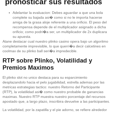
pronosticar sus resultados
Adelantar la evaluacion: Debes aguardar a que una bola
complete su bajada asi� como si no le importa hacerse
amiga de la grasa aloje referente a una orificio. El peso del
recompensa depende de el multiplicador asignado a dicha
orificio; como podri�a ser, un multiplicador de 2x duplicara
su apuesta.
Atane destacar cual nuestro plinko casino opera bajo un algoritmo
completamente imprevisible, lo que querri�a decir calcetines en
coolmax de su plinko ball seri�a impredecible.
RTP sobre Plinko, Volatilidad y
Premios Maximos
El plinko slot no unico destaca para su esparcimiento
desplazandolo hacia el pelo jugabilidad, estrella ademas por las
metricas estrategias tactico: nuestro Retorno del Participante
(RTP), la volatilidad asi� como nuestro probable de ganancias
maximas. Nuestro RTP muestra nuestro porcentaje del recursos
apostado que, a largo plazo, inscribira devuelve a las participantes.
La volatilidad, por la zapatilla y el pie adorno, se refiere alrededor