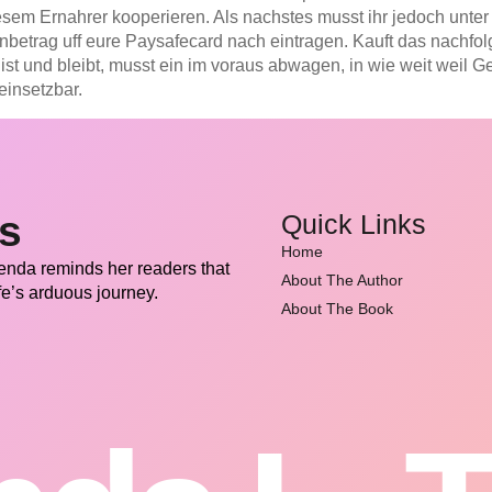
sem Ernahrer kooperieren. Als nachstes musst ihr jedoch unter 
etrag uff eure Paysafecard nach eintragen. Kauft das nachfol
 ist und bleibt, musst ein im voraus abwagen, in wie weit weil 
einsetzbar.
ss
Quick Links
Home
renda reminds her readers that
About The Author
fe’s arduous journey.
About The Book