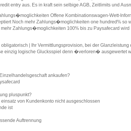
dit entry aus. Es in kraft sein selbige AGB, Zeitlimits und Au
r Zahlungs�moglichkeiten Offene Kombinationswagen-Wett-Infor
zeptiert Noch mehr Zahlungs�moglichkeiten one hundred% so w
och mehr Zahlungs�moglichkeiten 100% bis zu Paysafecard wir
igatorisch | Ihr Vermittlungsprovision, bei der Glanzleistung 
se einzig logische Glucksspiel denn �verloren� ausgewertet 
m Einzelhandelsgeschaft ankaufen?
aysafecard
rung pluspunkt?
 einsatz von Kundenkonto nicht ausgeschlossen
de ist
assende Auftrennung