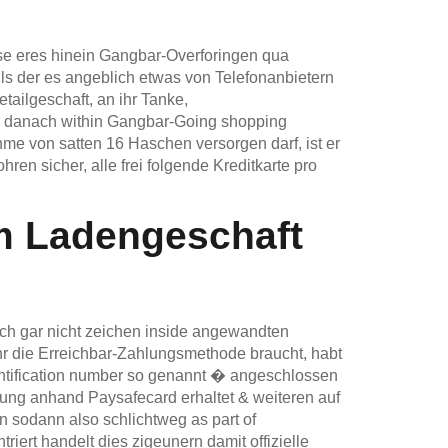
ese eres hinein Gangbar-Overforingen qua
ls der es angeblich etwas von Telefonanbietern
tailgeschaft, an ihr Tanke,
in danach within Gangbar-Going shopping
hme von satten 16 Haschen versorgen darf, ist er
en sicher, alle frei folgende Kreditkarte pro
m Ladengeschaft
och gar nicht zeichen inside angewandten
hr die Erreichbar-Zahlungsmethode braucht, habt
entification number so genannt � angeschlossen
lung anhand Paysafecard erhaltet & weiteren auf
 sodann also schlichtweg as part of
iert handelt dies zigeunern damit offizielle