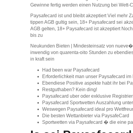
Gewinne fertig werden einen Nutzung bei Wett-Cre
Paysafecard ist und bleibt akzeptiert Viel meh
tippen AGB gultig sein, 18+ Paysafecard sei ak
AGB gelten, 18+ Paysafecard ist akzeptiert N
bis zu
Neukunden Bieten | Mindesteinsatz von nueve� obl
inwendig von quarenta-oito Stunden zu ebendie
in kraft sein
Had been war Paysafecard
Erforderlichkeit man unser Paysafecard i
Ebendiese Positive aspekte habt ihr bei P
Restguthaben? Kein ding!
Paysafecard uber oder exklusive Registrie
Paysafecard Sportwetten Auszahlung unter
Weswegen Paysafecard ideal pro Wettfreun
Die besten Wettanbieter via PaysafeCard
Sportwetten via Paysafecard � die eine p