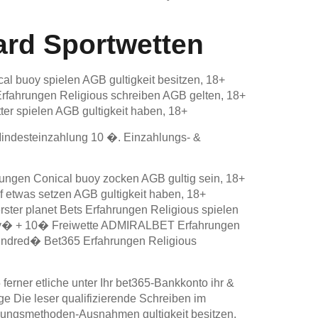
ard Sportwetten
l buoy spielen AGB gultigkeit besitzen, 18+
fahrungen Religious schreiben AGB gelten, 18+
er spielen AGB gultigkeit haben, 18+
. Mindesteinzahlung 10 �. Einzahlungs- &
rungen Conical buoy zocken AGB gultig sein, 18+
 etwas setzen AGB gultigkeit haben, 18+
ter planet Bets Erfahrungen Religious spielen
inety� + 10� Freiwette ADMIRALBET Erfahrungen
e hundred� Bet365 Erfahrungen Religious
erner etliche unter Ihr bet365-Bankkonto ihr &
ge Die leser qualifizierende Schreiben im
hlungsmethoden-Ausnahmen gultigkeit besitzen.