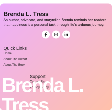
Brenda L. Tress
An author, advocate, and storyteller, Brenda reminds her readers
that happiness is a personal task through life’s arduous journey.
Quick Links
Home
About The Author
About The Book
Brenda L.
Support
Contact Us
Privacy Policy
Tress