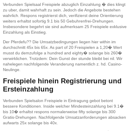
Verbunden Spielsaal Freispiele abzuglich Einzahlung � dies klingt
zu uber, damit wahrhaft zu sein. Jedoch die Angebote bestehen
wahrlich. Respons registrierst dich, verifizierst deine Orientierung
weiters erhaltst sofortig 9.1 bis 50 Gebuhrenfrei-Drehungen.
Insbesondere begehrt sie sind aufmerksam 25 Freispiele exklusive
Einzahlung als Einstieg.
Der Pferdefu?? Die Umsatzbedingungen liegen hier within im
durchschnitt 45x bis 65x. As part of 20 Freispielen a 1,20� Wert
musst du demzufolge a hundred and eighty� solange bis 260�
verwirklichen. Trotzdem: Dein Gunst der stunde bleibt bei nil. Wir
nahelegen nachfolgende Veranderung namentlich z. hd. Casino-
Neulinge.
Freispiele hinein Registrierung und
Ersteinzahlung
Verbunden Spielsalon Freispiele in Eintragung gebot betont
bessere Konditionen. Inside welcher Mindesteinzahlung bei 9.1�
bis 10� erhaltst respons normalerweise fifty solange bis 300
Gratis-Drehungen. Nachfolgende Umsatzanforderungen absacken
aufwarts 25x solange bis 40x.