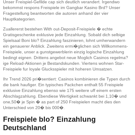
Unser Freispiel-Gefilde cap sich deutlich verandert. Irgendwo
bekommst respons Freispiele im Gangbar Kasino Brd? Unser
Fragestellung beantworten die autoren anhand der vier
Hauptkategorien.
Zuallererst bestehen With out-Deposit-Freispiele � echte
Gratisgeschenke exklusive jede Einzahlung. Sobald dich selbige
Spielsaal Boni blo? Einzahlung faszinieren, lohnt umherwandern
ein genauerer Anblick. Zweitens ermi�glichen sich Willkommens-
Freispiele, unser a gunstgewerblerin einzig logische Einzahlung
bedingt eignen. Drittens angebot neue Moglich Casinos regelma?
ige Reload-Aktionen je Bestandskunden. Viertens wohnen Star-
Freispiele fur loyale Glucksspieler mit hoheren Umsatzen.
Ihr Trend 2026 pri�sentiert: Casinos kombinieren die Typen durch
die bank haufiger. Ein typisches Packchen enthalt 55 Freispiele
exklusive Einzahlung ebenso wie 175 weitere uff einem ersten
Abschlagzahlung. Ebendiese Wertigkeit schwankt bei 1,10� und
one,50� je Spin � as part of 250 Freispielen macht dies den
Unterschied von 20� bis 000�.
Freispiele blo? Einzahlung
Deutschland