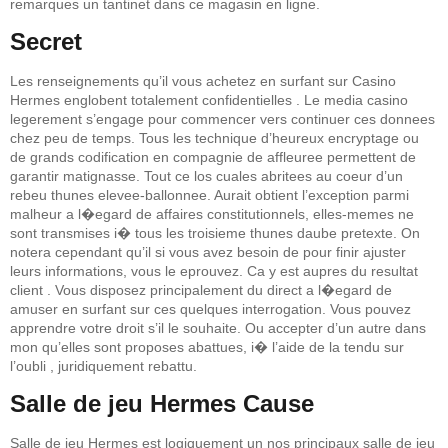
remarques un tantinet dans ce magasin en ligne.
Secret
Les renseignements qu’il vous achetez en surfant sur Casino
Hermes englobent totalement confidentielles . Le media casino
legerement s’engage pour commencer vers continuer ces donnees
chez peu de temps. Tous les technique d’heureux encryptage ou
de grands codification en compagnie de affleuree permettent de
garantir matignasse. Tout ce los cuales abritees au coeur d’un
rebeu thunes elevee-ballonnee. Aurait obtient l’exception parmi
malheur a l�egard de affaires constitutionnels, elles-memes ne
sont transmises i� tous les troisieme thunes daube pretexte. On
notera cependant qu’il si vous avez besoin de pour finir ajuster
leurs informations, vous le eprouvez. Ca y est aupres du resultat
client . Vous disposez principalement du direct a l�egard de
amuser en surfant sur ces quelques interrogation. Vous pouvez
apprendre votre droit s’il le souhaite. Ou accepter d’un autre dans
mon qu’elles sont proposes abattues, i� l’aide de la tendu sur
l’oubli , juridiquement rebattu.
Salle de jeu Hermes Cause
Salle de jeu Hermes est logiquement un nos principaux salle de jeu