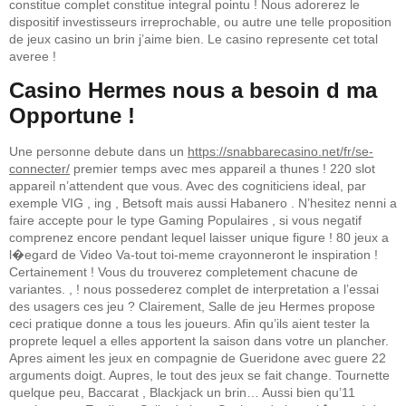
constitue complet constitue integral pointu ! Nous adorerez le
dispositif investisseurs irreprochable, ou autre une telle proposition
de jeux casino un brin j’aime bien. Le casino represente cet total
averee !
Casino Hermes nous a besoin d ma
Opportune !
Une personne debute dans un
https://snabbarecasino.net/fr/se-
connecter/
premier temps avec mes appareil a thunes ! 220 slot
appareil n’attendent que vous. Avec des cogniticiens ideal, par
exemple VIG , ing , Betsoft mais aussi Habanero . N’hesitez nenni a
faire accepte pour le type Gaming Populaires , si vous negatif
comprenez encore pendant lequel laisser unique figure ! 80 jeux a
l�egard de Video Va-tout toi-meme crayonneront le inspiration !
Certainement ! Vous du trouverez completement chacune de
variantes. , ! nous possederez complet de interpretation a l’essai
des usagers ces jeu ? Clairement, Salle de jeu Hermes propose
ceci pratique donne a tous les joueurs. Afin qu’ils aient tester la
proprete lequel a elles apportent la saison dans votre un plancher.
Apres aiment les jeux en compagnie de Gueridone avec guere 22
arguments doigt. Aupres, le tout des jeux se fait change. Tournette
quelque peu, Baccarat , Blackjack un brin… Aussi bien qu’11