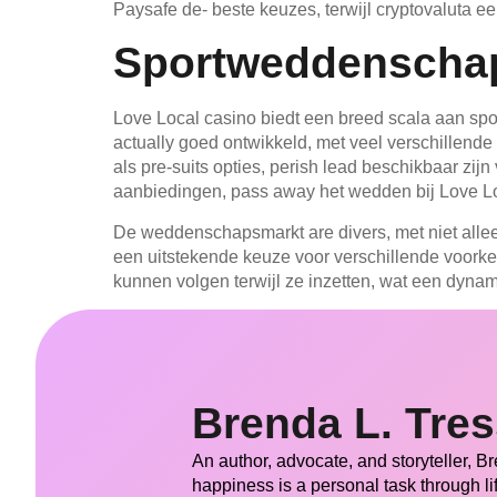
Paysafe de- beste keuzes, terwijl cryptovaluta ee
Sportweddenschapp
Love Local casino biedt een breed scala aan sp
actually goed ontwikkeld, met veel verschillend
als pre-suits opties, perish lead beschikbaar zi
aanbiedingen, pass away het wedden bij Love Lo
De weddenschapsmarkt are divers, met niet allee
een uitstekende keuze voor verschillende voorkeu
kunnen volgen terwijl ze inzetten, wat een dyna
Brenda L. Tre
An author, advocate, and storyteller, B
happiness is a personal task through li