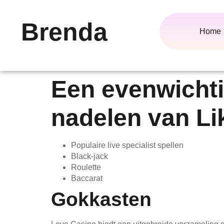
Brenda
Home
Een evenwichti
nadelen van Li
Populaire live specialist spellen
Black-jack
Roulette
Baccarat
Gokkasten