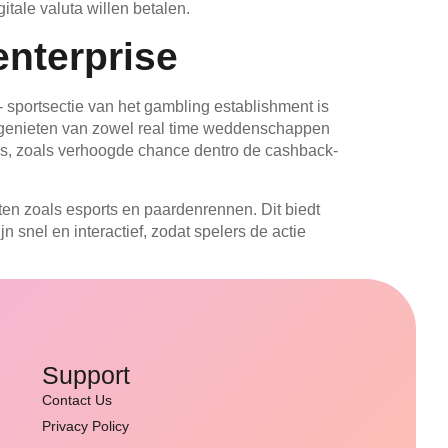
itale valuta willen betalen.
nterprise
sportsectie van het gambling establishment is
en genieten van zowel real time weddenschappen
ties, zoals verhoogde chance dentro de cashback-
en zoals esports en paardenrennen. Dit biedt
snel en interactief, zodat spelers de actie
Support
Contact Us
Privacy Policy