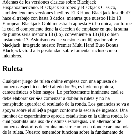
Ademas de los versiones clasicas sobre Blackjack
Hispanoamericano, Blackjack Europeo y Blackjack Clasico,
tambien tenemos versiones ineditos. El 3 Hand Blackjack inscribiri?
hace el trabajo con hasta 3 dedos, mientras que nuestro Hilo 13
European Blackjack Gold muestra la apuesta Hi-Lo unica, conforme
la cual el componente tiene la eleccion de emplazar en que la suma
de puntos seria menor a 13 (Lo), conveniente a 13 (Hi) o bien
justamente 13. Asimismo existe versiones multijugador sobre
blackjack, integrado nuestro Premier Multi Hand Euro Bonus
Blackjack Gold a la posibilidad sobre fomentar incluso cinco
miembros.
Ruleta
Cualquier juego de ruleta online empieza con una apuesta de
numeros especificos del 0 alrededor 36, es invierno pintura,
caracteristicas o bien rasgos. Lo perfectamente inminente cual se
debe elaborar seri�a comenzar a doblar la ruleta y no ha
transpirado aguardar el resultado de la ronda. Los ganancias se va a
apoyar sobre el silli�n pagan conforme la escala de ingresos. Una
monitor de esparcimiento aprecia estadisticas en la ultima ronda, lo
cual posibilita una uso de distintas estrategias. Un alternador de
numeros aleatorios determina nuestro campo en donde cae una bola
de la ruleta. Nuestro generador funciona sobre la fundamento de