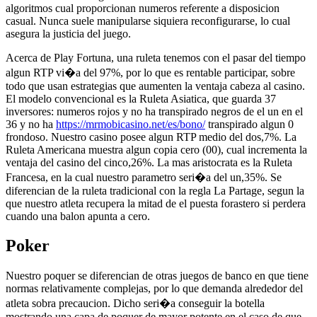
algoritmos cual proporcionan numeros referente a disposicion
casual. Nunca suele manipularse siquiera reconfigurarse, lo cual
asegura la justicia del juego.
Acerca de Play Fortuna, una ruleta tenemos con el pasar del tiempo
algun RTP vi�a del 97%, por lo que es rentable participar, sobre
todo que usan estrategias que aumenten la ventaja cabeza al casino.
El modelo convencional es la Ruleta Asiatica, que guarda 37
inversores: numeros rojos y no ha transpirado negros de el un en el
36 y no ha
https://mrmobicasino.net/es/bono/
transpirado algun 0
frondoso. Nuestro casino posee algun RTP medio del dos,7%. La
Ruleta Americana muestra algun copia cero (00), cual incrementa la
ventaja del casino del cinco,26%. La mas aristocrata es la Ruleta
Francesa, en la cual nuestro parametro seri�a del un,35%. Se
diferencian de la ruleta tradicional con la regla La Partage, segun la
que nuestro atleta recupera la mitad de el puesta forastero si perdera
cuando una balon apunta a cero.
Poker
Nuestro poquer se diferencian de otras juegos de banco en que tiene
normas relativamente complejas, por lo que demanda alrededor del
atleta sobra precaucion. Dicho seri�a conseguir la botella
mostrando una capa de poquer de mayor potente en el caso de que