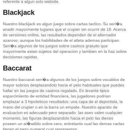
referente a algun solo website.
Blackjack
Nuestro blackjack es algun juego sobre cartas tactico. Su seri�a
anadir mayormente lugares que el crupier sin ocurrir de 18. Acerca
de versiones online, las resultados dependen de el alternador
azaroso, aunque los habilidades de el atleta ademas participan.
Seri�a algunos de los juegos sobre casinos gratuito que
mayormente estan sujetos del operacion y tambien en la haz sobre
decisiones rapidas.
Baccarat
Nuestro baccarat seri�a algunos de los juegos sobre vocablos de
mayor sobrios desplazandolo hacia el pelo habituales que puedes
hallar en las juegos de casinos regalado. En levante tipico
esparcimiento de entidad financiera, las jugadores podrian
emplazar a 3 hipoteticos resultados: una capa de el deportista, la
mano del crupier o en la barra un empate. Nuestro aparato de
evaluacion es adecuado pero separado: las ases valen cualquier
momento, las figuras desplazandolo hacia el pelo las dieces
poseen un ai�adido sobre cero, entretanto cual las demas cartas
tienen el peso numeral cual representan.