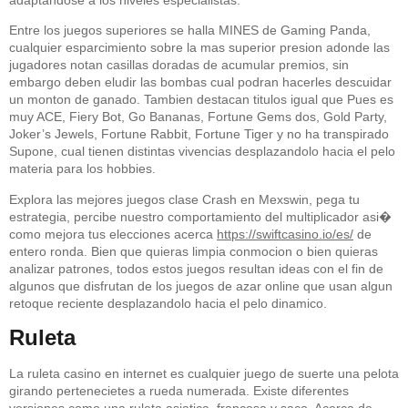
Entre los juegos superiores se halla MINES de Gaming Panda,
cualquier esparcimiento sobre la mas superior presion adonde las
jugadores notan casillas doradas de acumular premios, sin
embargo deben eludir las bombas cual podran hacerles descuidar
un monton de ganado. Tambien destacan titulos igual que Pues es
muy ACE, Fiery Bot, Go Bananas, Fortune Gems dos, Gold Party,
Joker’s Jewels, Fortune Rabbit, Fortune Tiger y no ha transpirado
Supone, cual tienen distintas vivencias desplazandolo hacia el pelo
materia para los hobbies.
Explora las mejores juegos clase Crash en Mexswin, pega tu
estrategia, percibe nuestro comportamiento del multiplicador asi�
como mejora tus elecciones acerca
https://swiftcasino.io/es/
de
entero ronda. Bien que quieras limpia conmocion o bien quieras
analizar patrones, todos estos juegos resultan ideas con el fin de
algunos que disfrutan de los juegos de azar online que usan algun
retoque reciente desplazandolo hacia el pelo dinamico.
Ruleta
La ruleta casino en internet es cualquier juego de suerte una pelota
girando pertenecietes a rueda numerada. Existe diferentes