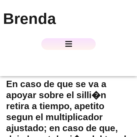
Brenda
About The Author
About The Book
Contact Us
En caso de que se va a
apoyar sobre el silli�n
retira a tiempo, apetito
segun el multiplicador
ajustado; en caso de que,