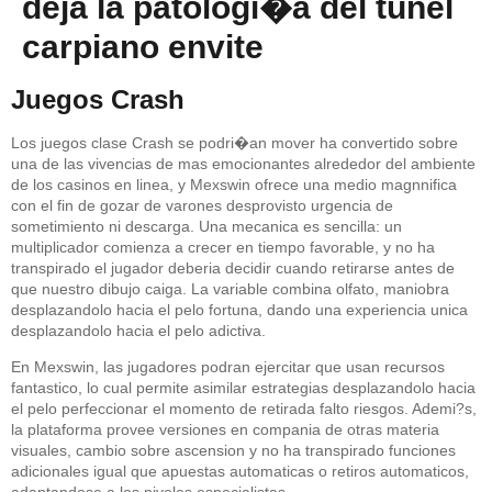
deja la patologi�a del tunel
carpiano envite
Juegos Crash
Los juegos clase Crash se podri�an mover ha convertido sobre
una de las vivencias de mas emocionantes alrededor del ambiente
de los casinos en linea, y Mexswin ofrece una medio magnnifica
con el fin de gozar de varones desprovisto urgencia de
sometimiento ni descarga. Una mecanica es sencilla: un
multiplicador comienza a crecer en tiempo favorable, y no ha
transpirado el jugador deberia decidir cuando retirarse antes de
que nuestro dibujo caiga. La variable combina olfato, maniobra
desplazandolo hacia el pelo fortuna, dando una experiencia unica
desplazandolo hacia el pelo adictiva.
En Mexswin, las jugadores podran ejercitar que usan recursos
fantastico, lo cual permite asimilar estrategias desplazandolo hacia
el pelo perfeccionar el momento de retirada falto riesgos. Ademi?s,
la plataforma provee versiones en compania de otras materia
visuales, cambio sobre ascension y no ha transpirado funciones
adicionales igual que apuestas automaticas o retiros automaticos,
adaptandose a los niveles especialistas.