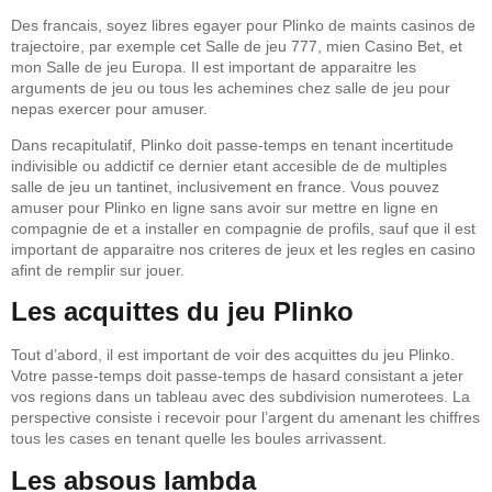
Des francais, soyez libres egayer pour Plinko de maints casinos de
trajectoire, par exemple cet Salle de jeu 777, mien Casino Bet, et
mon Salle de jeu Europa. Il est important de apparaitre les
arguments de jeu ou tous les achemines chez salle de jeu pour
nepas exercer pour amuser.
Dans recapitulatif, Plinko doit passe-temps en tenant incertitude
indivisible ou addictif ce dernier etant accesible de de multiples
salle de jeu un tantinet, inclusivement en france. Vous pouvez
amuser pour Plinko en ligne sans avoir sur mettre en ligne en
compagnie de et a installer en compagnie de profils, sauf que il est
important de apparaitre nos criteres de jeux et les regles en casino
afint de remplir sur jouer.
Les acquittes du jeu Plinko
Tout d’abord, il est important de voir des acquittes du jeu Plinko.
Votre passe-temps doit passe-temps de hasard consistant a jeter
vos regions dans un tableau avec des subdivision numerotees. La
perspective consiste i recevoir pour l’argent du amenant les chiffres
tous les cases en tenant quelle les boules arrivassent.
Les absous lambda