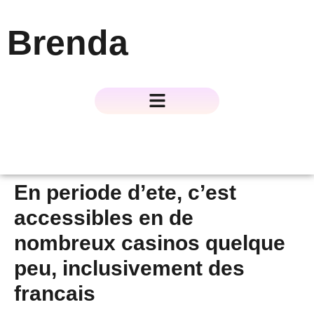
Brenda
About The Author
About The Book
Contact Us
En periode d’ete, c’est
accessibles en de
nombreux casinos quelque
peu, inclusivement des
francais