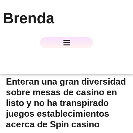
Brenda
About The Author
About The Book
Contact Us
Enteran una gran diversidad
sobre mesas de casino en
listo y no ha transpirado
juegos establecimientos
acerca de Spin casino