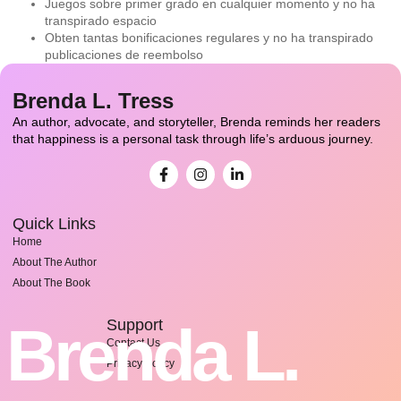
Juegos sobre primer grado en cualquier momento y no ha
transpirado espacio
Obten tantas bonificaciones regulares y no ha transpirado
publicaciones de reembolso
Brenda L. Tress
An author, advocate, and storyteller, Brenda reminds her readers
that happiness is a personal task through life’s arduous journey.
Quick Links
Home
About The Author
About The Book
Brenda L.
Support
Contact Us
Privacy Policy