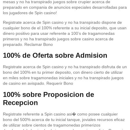
mesas y no ha transpirado juegos sobre crupier acerca de
preparado en compania de anuncios especiales desarrolladas para
los jugadores de Spin casino!
Registrate acerca de Spin casino y no ha transpirado dispone de
cualquier bono de el 100% referente a su inicial deposito, que usan
dinero positivo para usar referente a 100’s de tragamonedas
primeros y no ha transpirado juegos sobre casino acerca de
preparado. Reclamar Bono
100% de Oferta sobre Admision
Registrate acerca de Spin casino y no ha transpirado disfruta de un
bono del 100% en tu primer deposito, con dinero cierto de utilizar
en miles sobre tragamonedas iniciales y no ha transpirado juegos
de casino en avispado. Requerir Bono
100% sobre Proposicion de
Recepcion
Registrate referente a Spin casino asi� como posee cualquier
bono del 500% acerca de tu inicial tanque, joviales recursos eficaz
de utilizar sobre cientos de tragamonedas primerizos