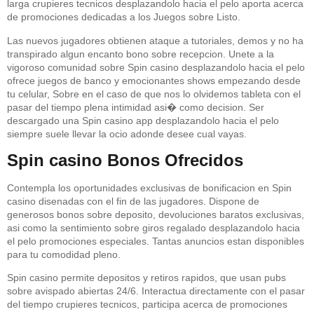
larga crupieres tecnicos desplazandolo hacia el pelo aporta acerca
de promociones dedicadas a los Juegos sobre Listo.
Las nuevos jugadores obtienen ataque a tutoriales, demos y no ha
transpirado algun encanto bono sobre recepcion. Unete a la
vigoroso comunidad sobre Spin casino desplazandolo hacia el pelo
ofrece juegos de banco y emocionantes shows empezando desde
tu celular, Sobre en el caso de que nos lo olvidemos tableta con el
pasar del tiempo plena intimidad asi� como decision. Ser
descargado una Spin casino app desplazandolo hacia el pelo
siempre suele llevar la ocio adonde desee cual vayas.
Spin casino Bonos Ofrecidos
Contempla los oportunidades exclusivas de bonificacion en Spin
casino disenadas con el fin de las jugadores. Dispone de
generosos bonos sobre deposito, devoluciones baratos exclusivas,
asi como la sentimiento sobre giros regalado desplazandolo hacia
el pelo promociones especiales. Tantas anuncios estan disponibles
para tu comodidad pleno.
Spin casino permite depositos y retiros rapidos, que usan pubs
sobre avispado abiertas 24/6. Interactua directamente con el pasar
del tiempo crupieres tecnicos, participa acerca de promociones