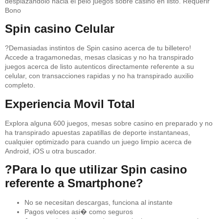
desplazandolo hacia el pelo juegos sobre casino en listo. Requerir
Bono
Spin casino Celular
?Demasiadas instintos de Spin casino acerca de tu billetero!
Accede a tragamonedas, mesas clasicas y no ha transpirado
juegos acerca de listo autenticos directamente referente a su
celular, con transacciones rapidas y no ha transpirado auxilio
completo.
Experiencia Movil Total
Explora alguna 600 juegos, mesas sobre casino en preparado y no
ha transpirado apuestas zapatillas de deporte instantaneas,
cualquier optimizado para cuando un juego limpio acerca de
Android, iOS u otra buscador.
?Para lo que utilizar Spin casino
referente a Smartphone?
No se necesitan descargas, funciona al instante
Pagos veloces asi� como seguros