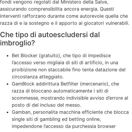
fondi vengono regolati dal Ministero della Salve,
assicurando comprensibilita ancora energia. Questi
interventi rafforzano durante come autorevole quella che
razza di e la sostegno e il apporto ai giocatori vulnerabili.
Che tipo di autoescludersi dal
imbroglio?
Bet Blocker (gratuito), che tipo di impedisce
l’accesso verso migliaia di siti di artificio, in una
proibizione non staccabile fino tenta datazione del
circostanza atteggiato.
GamBlock addirittura Betfilter (mercenario), che
razza di bloccano automaticamente i siti di
scommesse, mostrando indivisible avviso d’errore al
posto di del incluso del messo.
Gamban, personalita macchina efficiente che blocca
single siti di gambling ed betting online,
impedendone l’accesso da purchessia browser