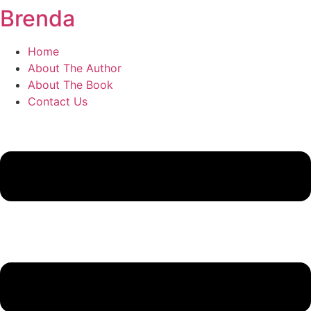
Brenda
Skip
to
content
Home
About The Author
About The Book
Contact Us