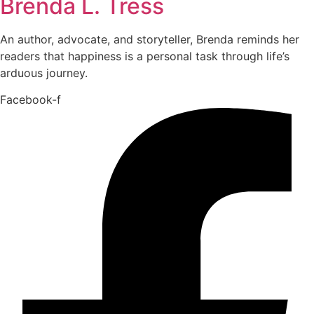
Brenda L. Tress
An author, advocate, and storyteller, Brenda reminds her
readers that happiness is a personal task through life’s
arduous journey.
Facebook-f