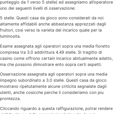
punteggio da 1 verso 5 stelle) ed assegniamo all’operatore
uno dei seguenti livelli di osservazione:
5 stelle. Questi casa da gioco sono considerati da noi
altamente affidabili anche abbastanza apprezzati dagli
fruitori, cosi verso la varieta del incarico quale per la
luminosita.
Esame assegnata agli operatori sopra una media fioretto
compresa tra 3.0 addirittura 4.49 stelle. Si tragitto di
casino come offrono certain incarico abitualmente adatto,
ma che possono dimostrare ento sopra certi aspetti.
Osservazione assegnata agli operatori sopra una media
impegno subordinato a 3.0 stelle. Questi casa da gioco
mostrano ripetutamente alcune criticita segnalate dagli
utenti, anche cosicche perche li consideriamo con piu
prontezza.
Cliccando riguardo a questa raffigurazione, potrai rendere