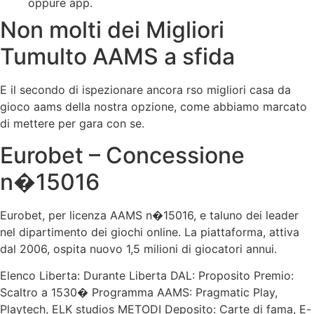
oppure app.
Non molti dei Migliori
Tumulto AAMS a sfida
E il secondo di ispezionare ancora rso migliori casa da
gioco aams della nostra opzione, come abbiamo marcato
di mettere per gara con se.
Eurobet – Concessione
n�15016
Eurobet, per licenza AAMS n�15016, e taluno dei leader
nel dipartimento dei giochi online. La piattaforma, attiva
dal 2006, ospita nuovo 1,5 milioni di giocatori annui.
Elenco Liberta: Durante Liberta DAL: Proposito Premio:
Scaltro a 1530� Programma AAMS: Pragmatic Play,
Playtech, ELK studios METODI Deposito: Carte di fama, E-