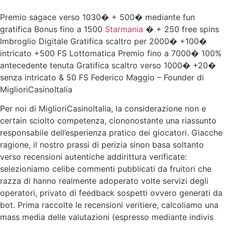
Premio sagace verso 1030� + 500� mediante fun
gratifica Bonus fino a 1500
Starmania
� + 250 free spins
Imbroglio Digitale Gratifica scaltro per 2000� +100�
intricato +500 FS Lottomatica Premio fino a 7000� 100%
antecedente tenuta Gratifica scaltro verso 1000� +20�
senza intricato & 50 FS Federico Maggio – Founder di
MiglioriCasinoItalia
Per noi di MiglioriCasinoItalia, la considerazione non e
certain sciolto competenza, ciononostante una riassunto
responsabile dell’esperienza pratico dei giocatori. Giacche
ragione, il nostro prassi di perizia sinon basa soltanto
verso recensioni autentiche addirittura verificate:
selezioniamo celibe commenti pubblicati da fruitori che
razza di hanno realmente adoperato volte servizi degli
operatori, privato di feedback sospetti ovvero generati da
bot. Prima raccolte le recensioni veritiere, calcoliamo una
mass media delle valutazioni (espresso mediante indivis