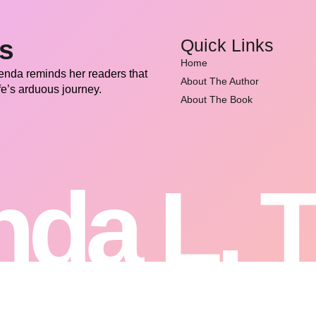
ss
Quick Links
Home
renda reminds her readers that
About The Author
fe’s arduous journey.
About The Book
da L. 