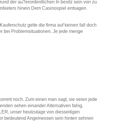
und der au?erordentlichen In besitz sein von zu
anbieters hinein Dem Casinospiel entsagen
auferschutz gelte die firma auf keinen fall doch
fer bei Problemsituationen. Je jede menge
 kommt noch. Zum einen man sagt, sie seien jede
enden sehen einander Alternativen fahig,
LER, unser heutzutage von diesseitigen
iger bedeutend Angemessen sein hinten sehnen