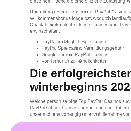
einzelnen Flache die eine offizielle Zulassung 
Ubereilung respons zudem der PayPal Casino Lan
Willkommensbonus losgelost, wodurch landlaufig
Qualitatsmerkmale ihr Online Casinos uber PayP
erwirtschaften.
PayPal im Moglich Spielcasino
PayPal Spielcasino Vermittlungsgebuhr
Google android PayPal Casinos
Vor- ferner Unzuli�nglichkeiten
Die erfolgreichst
winterbeginns 202
Welche person selbige Top PayPal Casinos suchtv
PayPal soll im Transferangebot nach aufstobern 
unser nichtens vorrangig unter zuhilfenahme vo