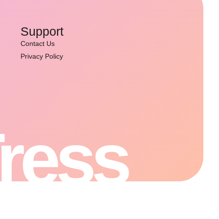
Support
Contact Us
Privacy Policy
Tress