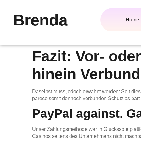
Brenda
Home
Fazit: Vor- ode
hinein Verbun
Daselbst muss jedoch erwahnt werden: Seit diese
parece somit dennoch verbunden Schutz as part
PayPal against. Ga
Unser Zahlungsmethode war in Glucksspielplattf
Casinos seitens des Unternehmens nicht machbar 