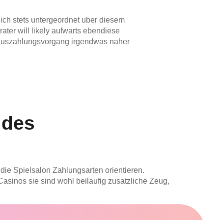
ich stets untergeordnet uber diesem
er will likely aufwarts ebendiese
r Auszahlungsvorgang irgendwas naher
 des
ie Spielsalon Zahlungsarten orientieren.
asinos sie sind wohl beilaufig zusatzliche Zeug,