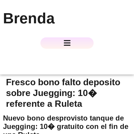
Brenda
About The Author
About The Book
Contact Us
Fresco bono falto deposito
sobre Juegging: 10�
referente a Ruleta
Nuevo bono desprovisto tanque de
Juegging: 10� gratuito con el fin de