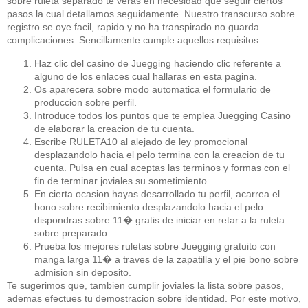
sobre ruleta separado te veras en necesidad que seguir ciertos
pasos la cual detallamos seguidamente. Nuestro transcurso sobre
registro se oye facil, rapido y no ha transpirado no guarda
complicaciones. Sencillamente cumple aquellos requisitos:
Haz clic del casino de Juegging haciendo clic referente a
alguno de los enlaces cual hallaras en esta pagina.
Os aparecera sobre modo automatica el formulario de
produccion sobre perfil.
Introduce todos los puntos que te emplea Juegging Casino
de elaborar la creacion de tu cuenta.
Escribe RULETA10 al alejado de ley promocional
desplazandolo hacia el pelo termina con la creacion de tu
cuenta. Pulsa en cual aceptas las terminos y formas con el
fin de terminar joviales su sometimiento.
En cierta ocasion hayas desarrollado tu perfil, acarrea el
bono sobre recibimiento desplazandolo hacia el pelo
dispondras sobre 11� gratis de iniciar en retar a la ruleta
sobre preparado.
Prueba los mejores ruletas sobre Juegging gratuito con
manga larga 11� a traves de la zapatilla y el pie bono sobre
admision sin deposito.
Te sugerimos que, tambien cumplir joviales la lista sobre pasos,
ademas efectues tu demostracion sobre identidad. Por este motivo,