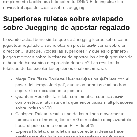
simplemente facilita una foto sobre tu DNI/NIE de impulsar los
novios trabajos del casino sobre Juegging.
Superiores ruletas sobre avispado
sobre Juegging de apostar regalado
Llevando actual bono sin tanque de Juegging leeras sobre como
juguetear regalado a sus ruletas en presto asi� como sobre en
direccion… aunque, ?todas las superiores? ? que es lo primero?
juegos merecen sobra la tristeza de apostar los diez� gratuitos de
el bono de bienvenida desprovisto deposito? Las resultan la
totalidad de los excelentes opciones cual encontraras:
Mega Fire Blaze Roulette Live: seri�a una �Ruleta con el
pasar del tiempo Jackpot’, que usan premios cual podran
superar los x ocasiones tu postura.
Quantum Roulette: la ruleta con tematica cuantica asi�
como estetica futurista de la que encontraras multiplicadores
sobre incluso x500.
Casiopea Ruleta: resulta una de las ruletas mayormente
famosas de el mundo, tiene un 0 con calculo desplazandolo
hacia el pelo cuenta con un RTP de el %.
Express Ruleta: una ruleta mas correcta si deseas hacer
partidas rapidas joviales pocas distracciones asi� como