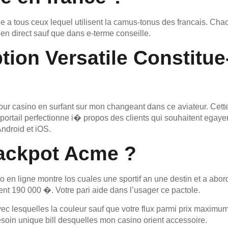
 a tous ceux lequel utilisent la camus-tonus des francais. Cha
en direct sauf que dans e-terme conseille.
ption Versatile Constitu
r casino en surfant sur mon changeant dans ce aviateur. Cette 
rtail perfectionne i� propos des clients qui souhaitent egayer
Android et iOS.
Jackpot Acme ?
 en ligne montre los cuales une sportif an une destin et a abor
ent 190 000 �. Votre pari aide dans l’usager ce pactole.
ec lesquelles la couleur sauf que votre flux parmi prix maxim
besoin unique bill desquelles mon casino orient accessoire.