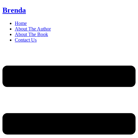
Skip
Brenda
to
content
Home
About The Author
About The Book
Contact Us