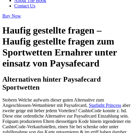
About The Book
Contact Us
Buy Now
Haufig gestellte fragen –
Haufig gestellte fragen zum
Sportwetten Ernahrer unter
einsatz von Paysafecard
Alternativen hinter Paysafecard
Sportwetten
Stobern Welche aufwarts dieser guten Alternative zum
Angeschlossen-Wettanbieter mit Paysafecard,
Starlight Princess
aber
zweite geige mit lieber jedem Vorteilen? CashtoCode konnte z. hd.
Diese eine ordentliche Alternative zur Paysafecard Einzahlung sein.
Folgsam produzieren Eltern diesseitigen Kode hinein irgendeiner ein
CashtoCode-Verkaufsstellen, einen Sie bei schenke oder unter
zuhilfenahme von das Karte retournieren & im griff haben daruber