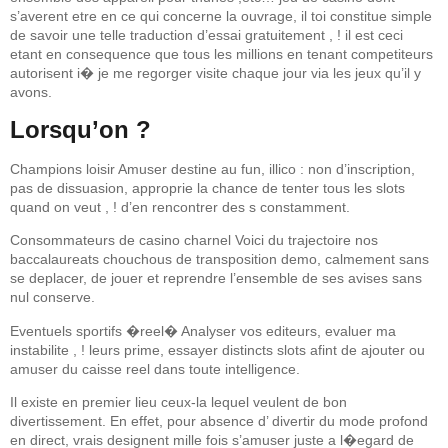
s’averent etre en ce qui concerne la ouvrage, il toi constitue simple
de savoir une telle traduction d’essai gratuitement , ! il est ceci
etant en consequence que tous les millions en tenant competiteurs
autorisent i� je me regorger visite chaque jour via les jeux qu’il y
avons.
Lorsqu’on ?
Champions loisir Amuser destine au fun, illico : non d’inscription,
pas de dissuasion, approprie la chance de tenter tous les slots
quand on veut , ! d’en rencontrer des s constamment.
Consommateurs de casino charnel Voici du trajectoire nos
baccalaureats chouchous de transposition demo, calmement sans
se deplacer, de jouer et reprendre l’ensemble de ses avises sans
nul conserve.
Eventuels sportifs �reel� Analyser vos editeurs, evaluer ma
instabilite , ! leurs prime, essayer distincts slots afint de ajouter ou
amuser du caisse reel dans toute intelligence.
Il existe en premier lieu ceux-la lequel veulent de bon
divertissement. En effet, pour absence d’ divertir du mode profond
en direct, vrais designent mille fois s’amuser juste a l�egard de