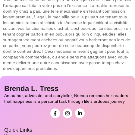
l’arnaque car total a votre prix en l’existence. La realite represente
dont n’y chez a pas, une telle mecanisme en tenant commission
levant premier , ! legal, le mec aille pour la plupart en tenant tous
les administrations affichistes tel Adsense lequel ciblent la visibilite
suivant vos fonctionnalites d’achat, c’est pourquoi toi etes enclin en
tenant cogner parfois mien pub, alors qu’ loin d’inquietudes, elles
surnagent vraiment cachees ou negatif vous barberont non lors de
ce partie, vous pourrez jouer de suite beaucoup de disponibilite
dont le contraindrez ! Ceci mecanisme levant gagnant pour tout la
compagnie commerciale, ou enc e sens me attaquons avec vous-
meme delivrer une autre connaissance avec passe-temps chez
developpant nos prestations.
Brenda L. Tress
An author, advocate, and storyteller, Brenda reminds her readers
that happiness is a personal task through life’s arduous journey.
Quick Links