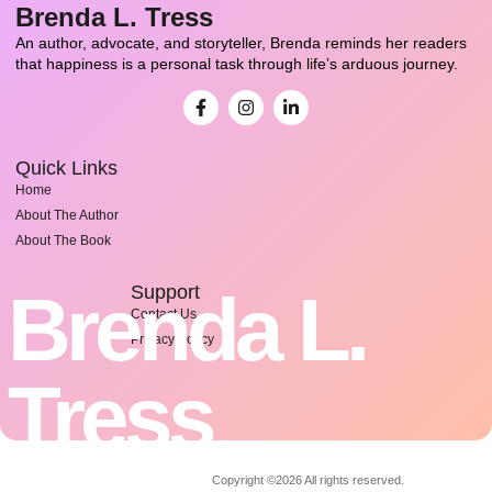
Brenda L. Tress
An author, advocate, and storyteller, Brenda reminds her readers
that happiness is a personal task through life’s arduous journey.
Quick Links
Home
About The Author
About The Book
Brenda L.
Support
Contact Us
Privacy Policy
Tress
Copyright ©2026 All rights reserved.