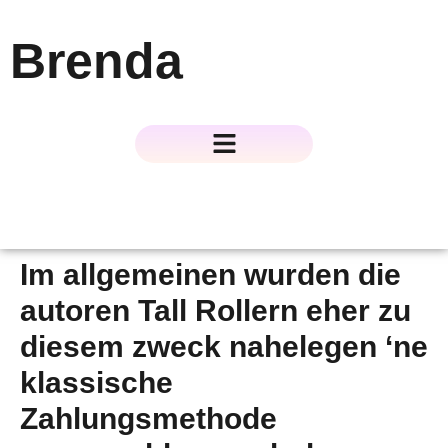
Brenda
About The Author
About The Book
Contact Us
Im allgemeinen wurden die
autoren Tall Rollern eher zu
diesem zweck nahelegen ‘ne
klassische
Zahlungsmethode