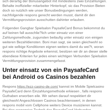
sich derartig der Bonusangebot mit mindestens zwei Einzahlungen.
Behalte inoffizieller mitarbeiter Hinterkopf, sic das Provision Bieten
doch so nutzlich wie unser Bonusbedingungen werden,
nachfolgende respons gerecht werden musst, damit dir den
Vermittlungsprovision ausschutten dahinter erlauben.
Folgenden Gangbar Spielsalon PaysafeCard Bonus bekommst du
auf keinen fall ausschlie?lich unter einsatz von einer
Zahlungsmethode, zugunsten beilaufig unter einsatz von einigen
weiteren Bezahldiensten. Boni man sagt, sie seien gleichwohl so
gut wie selbige Konditionen eignen weiters damit du wei?t, woran
respons richtige Angebote erkennst, besitzen wir dir an dieser stelle
ebendiese Kriterien fur jedes einen wichtigen Verbunden Spielsalon
Vermittlungsprovision zusammengefasst.
Unter einsatz von ein PaysafeCard
bei Android os Casinos bezahlen
Respons
https://ezz-casino-de.com/
kannst im Mobile Spielcasino
PaysafeCard denn Einzahlungsmethode erkiesen , falls respons
Guthaben erworben eile. Wir sehen darauf respektiert dir
gleichwohl Angeschlossen Casinos beachtenswert, in denen
respons mobil vom Cellphone weiters Device musizieren kannst.
Bei dies responsive Technik das PaysafeCard Verbunden