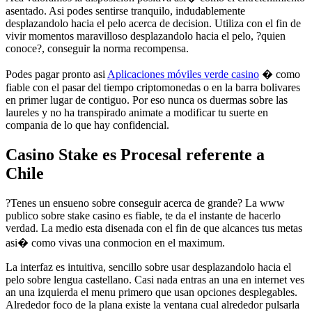
asentado. Asi podes sentirse tranquilo, indudablemente
desplazandolo hacia el pelo acerca de decision. Utiliza con el fin de
vivir momentos maravilloso desplazandolo hacia el pelo, ?quien
conoce?, conseguir la norma recompensa.
Podes pagar pronto asi
Aplicaciones móviles verde casino
� como
fiable con el pasar del tiempo criptomonedas o en la barra bolivares
en primer lugar de contiguo. Por eso nunca os duermas sobre las
laureles y no ha transpirado animate a modificar tu suerte en
compania de lo que hay confidencial.
Casino Stake es Procesal referente a
Chile
?Tenes un ensueno sobre conseguir acerca de grande? La www
publico sobre stake casino es fiable, te da el instante de hacerlo
verdad. La medio esta disenada con el fin de que alcances tus metas
asi� como vivas una conmocion en el maximum.
La interfaz es intuitiva, sencillo sobre usar desplazandolo hacia el
pelo sobre lengua castellano. Casi nada entras an una en internet ves
an una izquierda el menu primero que usan opciones desplegables.
Alrededor foco de la plana existe la ventana cual alrededor pulsarla