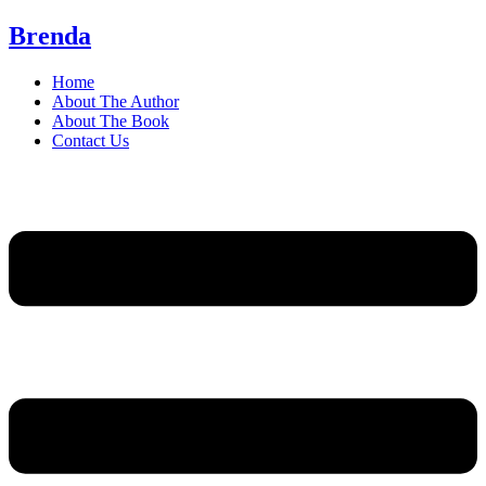
Skip
Brenda
to
content
Home
About The Author
About The Book
Contact Us