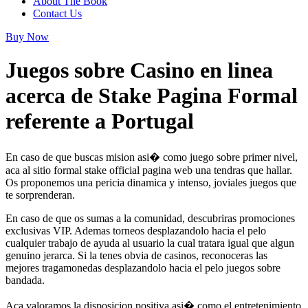
About The Book
Contact Us
Buy Now
Juegos sobre Casino en linea
acerca de Stake Pagina Formal
referente a Portugal
En caso de que buscas mision asi� como juego sobre primer nivel,
aca al sitio formal stake official pagina web una tendras que hallar.
Os proponemos una pericia dinamica y intenso, joviales juegos que
te sorprenderan.
En caso de que os sumas a la comunidad, descubriras promociones
exclusivas VIP. Ademas torneos desplazandolo hacia el pelo
cualquier trabajo de ayuda al usuario la cual tratara igual que algun
genuino jerarca. Si la tenes obvia de casinos, reconoceras las
mejores tragamonedas desplazandolo hacia el pelo juegos sobre
bandada.
Aca valoramos la disposicion positiva asi� como el entretenimiento