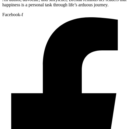
happiness is a personal task through life’s arduous journey.
Facebook-f