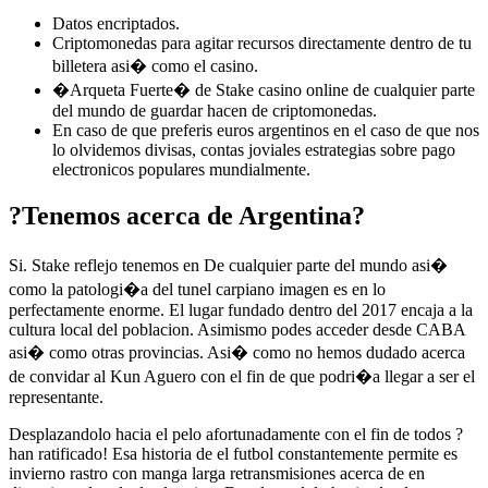
Datos encriptados.
Criptomonedas para agitar recursos directamente dentro de tu
billetera asi� como el casino.
�Arqueta Fuerte� de Stake casino online de cualquier parte
del mundo de guardar hacen de criptomonedas.
En caso de que preferis euros argentinos en el caso de que nos
lo olvidemos divisas, contas joviales estrategias sobre pago
electronicos populares mundialmente.
?Tenemos acerca de Argentina?
Si. Stake reflejo tenemos en De cualquier parte del mundo asi�
como la patologi�a del tunel carpiano imagen es en lo
perfectamente enorme. El lugar fundado dentro del 2017 encaja a la
cultura local del poblacion. Asimismo podes acceder desde CABA
asi� como otras provincias. Asi� como no hemos dudado acerca
de convidar al Kun Aguero con el fin de que podri�a llegar a ser el
representante.
Desplazandolo hacia el pelo afortunadamente con el fin de todos ?
han ratificado! Esa historia de el futbol constantemente permite es
invierno rastro con manga larga retransmisiones acerca de en