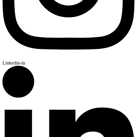
Linkedin-in