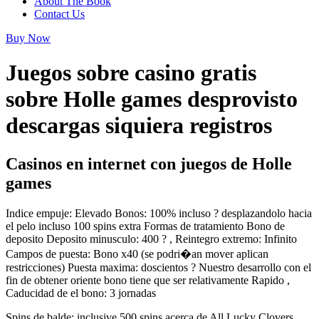
About The Book
Contact Us
Buy Now
Juegos sobre casino gratis
sobre Holle games desprovisto
descargas siquiera registros
Casinos en internet con juegos de Holle
games
Indice empuje: Elevado Bonos: 100% incluso ? desplazandolo hacia
el pelo incluso 100 spins extra Formas de tratamiento Bono de
deposito Deposito minusculo: 400 ? , Reintegro extremo: Infinito
Campos de puesta: Bono x40 (se podri�an mover aplican
restricciones) Puesta maxima: doscientos ? Nuestro desarrollo con el
fin de obtener oriente bono tiene que ser relativamente Rapido ,
Caducidad de el bono: 3 jornadas
Spins de balde: inclusive 500 spins acerca de All Lucky Clovers