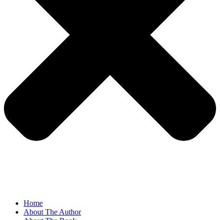
Home
About The Author