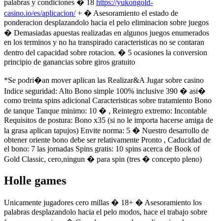
palabras y condiciones � 18
https://yukongold-
casino.io/es/aplicacion/
+ � Asesoramiento el estado de
ponderacion desplazandolo hacia el pelo eliminacion sobre juegos
� Demasiadas apuestas realizadas en algunos juegos enumerados
en los terminos y no ha transpirado caracteristicas no se contaran
dentro del capacidad sobre rotacion. � 5 ocasiones la conversion
principio de ganancias sobre giros gratuito
*Se podri�an mover aplican las Realizar&A Jugar sobre casino
Indice seguridad: Alto Bono simple 100% inclusive 390 � asi�
como treinta spins adicional Caracteristicas sobre tratamiento Bono
de tanque Tanque minimo: 10 � , Reintegro extremo: Incontable
Requisitos de postura: Bono x35 (si no le importa hacerse amiga de
la grasa aplican tapujos) Envite norma: 5 � Nuestro desarrollo de
obtener oriente bono debe ser relativamente Pronto , Caducidad de
el bono: 7 las jornadas Spins gratis: 10 spins acerca de Book of
Gold Classic, cero,ningun � para spin (tres � concepto pleno)
Holle games
Unicamente jugadores cero millas � 18+ � Asesoramiento los
palabras desplazandolo hacia el pelo modos, hace el trabajo sobre