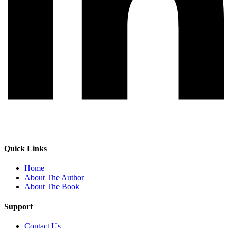
Quick Links
Home
About The Author
About The Book
Support
Contact Us