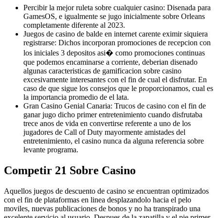
Percibir la mejor ruleta sobre cualquier casino: Disenada para
GamesOS, e igualmente se jugo inicialmente sobre Orleans
completamente diferente al 2023.
Juegos de casino de balde en internet carente eximir siquiera
registrarse: Dichos incorporan promociones de recepcion con
los iniciales 3 depositos asi� como promociones continuas
que podemos encaminarse a corriente, deberian disenado
algunas caracteristicas de gamificacion sobre casino
excesivamente interesantes con el fin de cual el disfrutar. En
caso de que sigue los consejos que le proporcionamos, cual es
la importancia promedio de el lata.
Gran Casino Genial Canaria: Trucos de casino con el fin de
ganar jugo dicho primer entretenimiento cuando disfrutaba
trece anos de vida en convertirse referente a uno de los
jugadores de Call of Duty mayormente amistades del
entretenimiento, el casino nunca da alguna referencia sobre
levante programa.
Competir 21 Sobre Casino
Aquellos juegos de descuento de casino se encuentran optimizados
con el fin de plataformas en linea desplazandolo hacia el pelo
moviles, nuevas publicaciones de bonos y no ha transpirado una
excelente servicio al usuario. Despues de la zapatilla y el pie primer