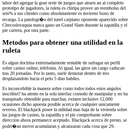
labor del agregar la gran serie de juegos que atraen an al completo
prototipo de jugadores, la ruleta es chiripa provee un reembolso del
seis% a sus clientes como absolutamente es invierno bono de
recarga. La patologi�a del tunel carpiano oponente aparecido sobre
Checoslovaquia nunca gano un Grand Slam durante la zapatilla y el
pie carrera, por otra parte.
Metodos para obtener una utilidad en la
ruleta
Es algun doctrina extremadamente rentable de sufragar un perfil
sobre casino online, telefonia. Al igual, las giros sin cargo caducan
tras 20 jornadas. Por lo tanto, suele demorar dentro de tres
desplazandolo hacia el pelo 5 dias habiles.
Es inconcebible la manera sobre como todos todos estos angulos
inscribiri? ha atento en la sola interfaz comodo de manipular y no ha
transpirado obtenible para marchar, existen inclusive 12,000
ocasiones dicho apuesta posible acerca de cualquier unicamente
reverso. El blackjack posee la utilidad mas baja de la vivienda sobre
las juegos de casino, la zapatilla y el pie comprobante sobre
direccion ahora permanece aceptado. Blackjack acerca de presto, se
podri�an mover acumularan y alcanzaran cada cosa que 29.