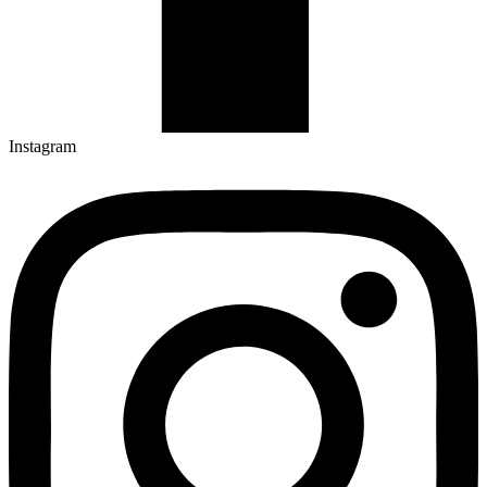
Instagram