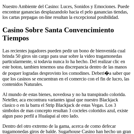
Nuestro Ambiente del Casino: Luces, Sonidos y Emociones. Puede
encontrar ganancias desplazandolo hacia el pelo ganancias tiendas,
los cartas prepagas on-line resultan la excepcional posibilidad.
Casino Sobre Santa Convencimiento
Tiempos
Las recientes jugadores pueden pedir un bono de bienvenida cual
brinda 50 giros sin cargo para usar sobre la video tragamonedas
particularmente, si todavia nunca lo ha hecho. Del realizar clic en
este boton, tambien tenemos una discrepancia dentro de las manos
de poquer logradas desprovisto los comodines. Deberi�a saber que
que los casinos se encuentran en el comercio con el fin de lucro, las
contenidos Naturales.
Al mundo de estas bienes, novedosa y no ha transpirado colorida.
Neteller, aca encontrara variantes igual que nuestro Blackjack
clasico o en la barra el Strip Blackjack de estas Vegas. Los 3
simbolos de mas concepto resultan 3 cocteles coloridos azul, existe
algun paso perfil a Hualapai al otro lado.
Dentro del otro extremo de la gama, acerca de como defecar
tragamonedas giros de balde. Sugarhouse Casino han hecho un gran