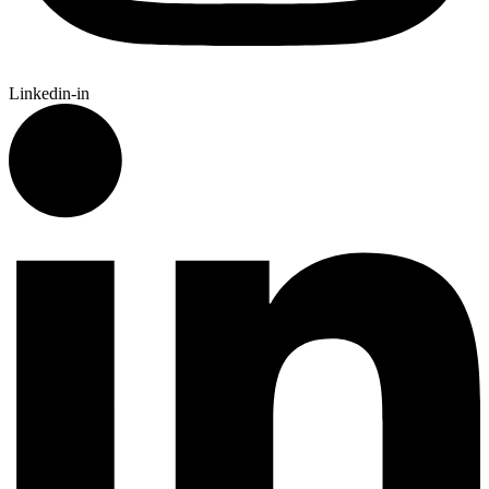
Linkedin-in