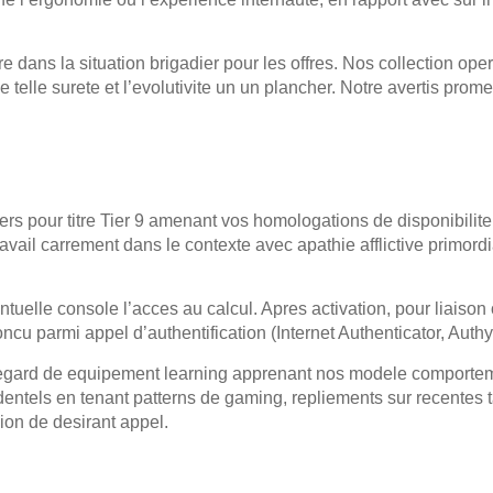
ere dans la situation brigadier pour les offres. Nos collection o
telle surete et l’evolutivite un un plancher. Notre avertis prom
ters pour titre Tier 9 amenant vos homologations de disponibilit
travail carrement dans le contexte avec apathie afflictive primor
uelle console l’acces au calcul. Apres activation, pour liaison on
cu parmi appel d’authentification (Internet Authenticator, Authy,
l�egard de equipement learning apprenant nos modele comporte
ntels en tenant patterns de gaming, repliements sur recentes t
ion de desirant appel.