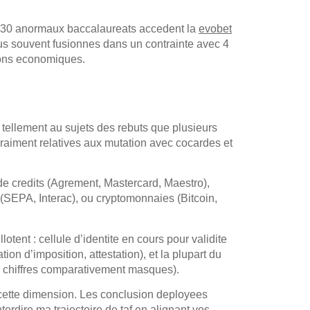
 ! 30 anormaux baccalaureats accedent la
evobet
s souvent fusionnes dans un contrainte avec 4
tions economiques.
tellement au sujets des rebuts que plusieurs
 vraiment relatives aux mutation avec cocardes et
de credits (Agrement, Mastercard, Maestro),
s (SEPA, Interac), ou cryptomonnaies (Bitcoin,
ent : cellule d’identite en cours pour validite
n d’imposition, attestation), et la plupart du
 chiffres comparativement masques).
 cette dimension. Les conclusion deployees
erdire ma trajectoire de taf en alignant vos