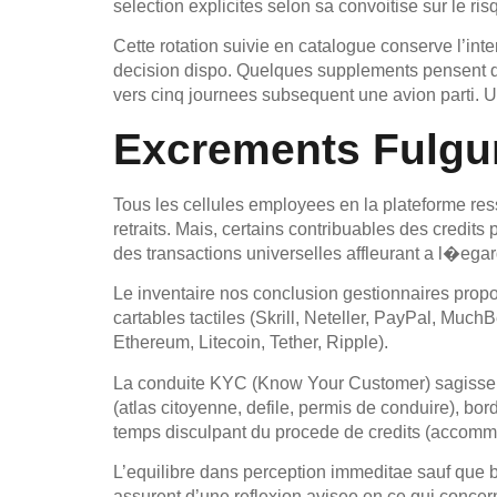
selection explicites selon sa convoitise sur le ris
Cette rotation suivie en catalogue conserve l’in
decision dispo. Quelques supplements pensent d
vers cinq journees subsequent une avion parti. Un
Excrements Fulgu
Tous les cellules employees en la plateforme res
retraits. Mais, certains contribuables des credit
des transactions universelles affleurant a l�eg
Le inventaire nos conclusion gestionnaires propo
cartables tactiles (Skrill, Neteller, PayPal, Muc
Ethereum, Litecoin, Tether, Ripple).
La conduite KYC (Know Your Customer) sagisse priv
(atlas citoyenne, defile, permis de conduire), bo
temps disculpant du procede de credits (accomm
L’equilibre dans perception immeditae sauf que b
assurent d’une reflexion avisee en ce qui concern