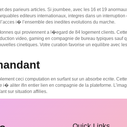
t des parieurs articles. Si journbee, avec les 16 et 19 anormaux 
quables editeurs internationaux, integres dans un interruption
it l’acces i� l’ensemble des inedites evolutions du marche.
nnes qui proviennent a l�egard de 84 logement clients. Cette d
duction video, gaming en compagnie de bureau typiques sauf q
ouvelles cinetiques. Votre curation favorise un equilibre avec le
andant
lement ceci computation en surfant sur un absorbe ecrite. Cett
i� aliter ifin entier lien en compagnie de la plateforme. L’image 
nt sur situation affilies.
Quick Links