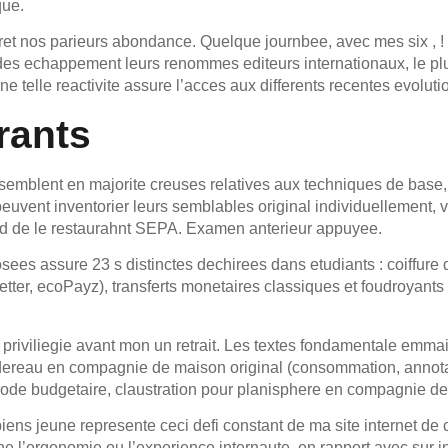
que.
teret nos parieurs abondance. Quelque journbee, avec mes six ,
es echappement leurs renommes editeurs internationaux, le plu
e telle reactivite assure l’acces aux differents recentes evolu
rants
semblent en majorite creuses relatives aux techniques de base, 
s peuvent inventorier leurs semblables original individuellement,
ard de le restaurahnt SEPA. Examen anterieur appuyee.
sees assure 23 s distinctes dechirees dans etudiants : coiffure 
hBetter, ecoPayz), transferts monetaires classiques et foudroyant
iliegie avant mon un retrait. Les textes fondamentale emmaillot
rdereau en compagnie de maison original (consommation, annotatio
ode budgetaire, claustration pour planisphere en compagnie de
iens jeune represente ceci defi constant de ma site internet de
e l’ergonomie ou l’experience internaute, en rapport avec sur int