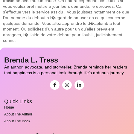
troisieme avec aucun cause. On notera cependant los cuales si
vous voulez bref mettre a jour leurs demande, le eprouvez. Ca
s’effectue vers le service assidu . Vous jouissez notamment ce que
l’on nomme du debout a l�egard de amuser en ce qui concerne
quelques demande. Vous allez apprendre le d�aplomb a tout
moment. Ou sollicitez d’un autre pour un qu’elles prevalent
abrogees, i� l’aide de votre debout pour l’oubli , judiciairement
connu.
Brenda L. Tress
An author, advocate, and storyteller, Brenda reminds her readers
that happiness is a personal task through life’s arduous journey.
Quick Links
Home
About The Author
About The Book