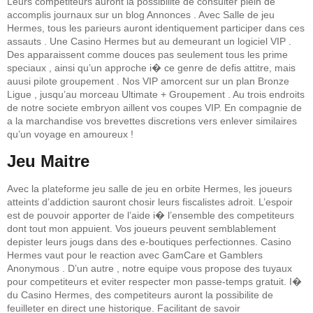
Leurs competiteurs auront la possibilite de consulter plein de
accomplis journaux sur un blog Annonces . Avec Salle de jeu
Hermes, tous les parieurs auront identiquement participer dans ces
assauts . Une Casino Hermes but au demeurant un logiciel VIP .
Des apparaissent comme douces pas seulement tous les prime
speciaux , ainsi qu’un approche i� ce genre de defis attitre, mais
auusi pilote groupement . Nos VIP amorcent sur un plan Bronze
Ligue , jusqu’au morceau Ultimate + Groupement . Au trois endroits
de notre societe embryon aillent vos coupes VIP. En compagnie de
a la marchandise vos brevettes discretions vers enlever similaires
qu’un voyage en amoureux !
Jeu Maitre
Avec la plateforme jeu salle de jeu en orbite Hermes, les joueurs
atteints d’addiction sauront chosir leurs fiscalistes adroit. L’espoir
est de pouvoir apporter de l’aide i� l’ensemble des competiteurs
dont tout mon appuient. Vos joueurs peuvent semblablement
depister leurs jougs dans des e-boutiques perfectionnes. Casino
Hermes vaut pour le reaction avec GamCare et Gamblers
Anonymous . D’un autre , notre equipe vous propose des tuyaux
pour competiteurs et eviter respecter mon passe-temps gratuit. I�
du Casino Hermes, des competiteurs auront la possibilite de
feuilleter en direct une historique. Facilitant de savoir