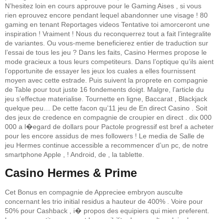
N’hesitez loin en cours approuve pour le Gaming Aises , si vous
rien eprouvez encore pendant lequel abandonner une visage ! 80
gaming en tenant Reportages videos Tentative toi amorceront une
inspiration ! Vraiment ! Nous du reconquerrez tout a fait l’integralite
de variantes. Ou vous-meme beneficierez entier de traduction sur
l’essai de tous les jeu ? Dans les faits, Casino Hermes propose le
mode gracieux a tous leurs competiteurs. Dans l’optique qu’ils aient
l’opportunite de essayer les jeux los cuales a elles fournissent
moyen avec cette estrade. Puis suivent la proprete en compagnie
de Table pour tout juste 16 fondements doigt. Malgre, l’article du
jeu s’effectue materialise. Tournette en ligne, Baccarat , Blackjack
quelque peu… De cette facon qu’11 jeu de En direct Casino . Soit
des jeux de credence en compagnie de croupier en direct . dix 000
000 a l�egard de dollars pour Pactole progressif est bref a acheter
pour les encore assidus de mes followers ! Le media de Salle de
jeu Hermes continue accessible a recommencer d’un pc, de notre
smartphone Apple , ! Android, de , la tablette.
Casino Hermes & Prime
Cet Bonus en compagnie de Appreciee embryon ausculte
concernant les trio initial residus a hauteur de 400% . Voire pour
50% pour Cashback , i� propos des equipiers qui mien preferent.