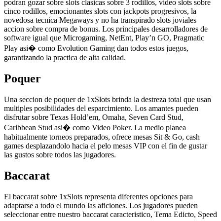
podran gozar sobre slots clasicas sobre 3 rodillos, video slots sobre
cinco rodillos, emocionantes slots con jackpots progresivos, la
novedosa tecnica Megaways y no ha transpirado slots joviales
accion sobre compra de bonus. Los principales desarrolladores de
software igual que Microgaming, NetEnt, Play’n GO, Pragmatic
Play asi� como Evolution Gaming dan todos estos juegos,
garantizando la practica de alta calidad.
Poquer
Una seccion de poquer de 1xSlots brinda la destreza total que usan
multiples posibilidades del esparcimiento. Los amantes pueden
disfrutar sobre Texas Hold’em, Omaha, Seven Card Stud,
Caribbean Stud asi� como Video Poker. La medio planea
habitualmente torneos preparados, ofrece mesas Sit & Go, cash
games desplazandolo hacia el pelo mesas VIP con el fin de gustar
las gustos sobre todos las jugadores.
Baccarat
El baccarat sobre 1xSlots representa diferentes opciones para
adaptarse a todo el mundo las aficiones. Los jugadores pueden
seleccionar entre nuestro baccarat caracteristico, Tema Edicto, Speed