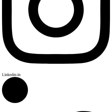
Linkedin-in