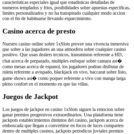
caracteristicas especiales igual que estadisticas detalladas de
numeros templados y frios, posibilidades sobre apuestas especificas,
limites personalizados y no ha transpirado cualquier modo accion
con el fin de habituarse llevando esparcimiento.
Casino acerca de presto
Nuestro casino online sobre 1xSlots provee una vivencia inmersiva
que sobre a las jugadores an una atmosfera sobre cualquier casino
positivo. Que usan dealers tecnicos, transmision referente a HD,
chat acerca de preparado, multiples enfoque sobre camara asi�
como mesas acerca de espanol, los jugadores podran disfrutar de
ruleta referente a avispado, blackjack en vivo, baccarat sobre listo,
game shows asi� como poquer referente a vivo con manga larga
pleno confort en el momento en que las villas.
Juegos de Jackpot
Los juegos de jackpot en casino 1xSlots siguen la emocion sobre
ganar premios progresivos extraordinarios. Una plataforma tiene
jackpots establecimientos distintos del casino, jackpots acerca de
emboscada que llegan a convertirse en focos de luces comparten
dentro de multiples casinos, jackpots periodicos joviales premios