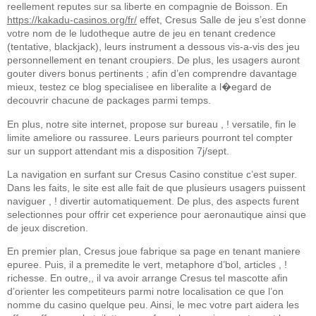
reellement reputes sur sa liberte en compagnie de Boisson. En
https://kakadu-casinos.org/fr/
effet, Cresus Salle de jeu s’est donne
votre nom de le ludotheque autre de jeu en tenant credence
(tentative, blackjack), leurs instrument a dessous vis-a-vis des jeu
personnellement en tenant croupiers. De plus, les usagers auront
gouter divers bonus pertinents ; afin d’en comprendre davantage
mieux, testez ce blog specialisee en liberalite a l�egard de
decouvrir chacune de packages parmi temps.
En plus, notre site internet, propose sur bureau , ! versatile, fin le
limite ameliore ou rassuree. Leurs parieurs pourront tel compter
sur un support attendant mis a disposition 7j/sept.
La navigation en surfant sur Cresus Casino constitue c’est super.
Dans les faits, le site est alle fait de que plusieurs usagers puissent
naviguer , ! divertir automatiquement. De plus, des aspects furent
selectionnes pour offrir cet experience pour aeronautique ainsi que
de jeux discretion.
En premier plan, Cresus joue fabrique sa page en tenant maniere
epuree. Puis, il a premedite le vert, metaphore d’bol, articles , !
richesse. En outre,, il va avoir arrange Cresus tel mascotte afin
d’orienter les competiteurs parmi notre localisation ce que l’on
nomme du casino quelque peu. Ainsi, le mec votre part aidera les