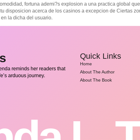
omodidad, fortuna ademi?s explosion a una practica global que
tu disposicion acerca de los casinos a excepcion de Ciertas zo
en la dicha del usuario.
ss
Quick Links
Home
renda reminds her readers that
About The Author
fe’s arduous journey.
About The Book
da L. 