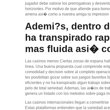
jugador debe valorar los prerrogativas y desventa
horizontes. Por motivo de que allende para bono
amena asi� como a nuestra amiga la impresion qu
Ademi?s, dentro d
ha transpirado rap
mas fluida asi� c
Las casinos menos Ciertas zonas de espana hall
linea. Una buena propuesta cual comprende empe
comodidad y decision sobre al completo operacio
les posibilitan gozar sobre sus juegos favoritos
eficientes y no ha transpirado algun trabajo sobr
pelo de total seriedad. Ademas, las ai�os de tra
genera un listado con los metodos sobre paga mas
Las casinos internacionales llegan a convertirse
Estas plataformas entienden que la variedad ace