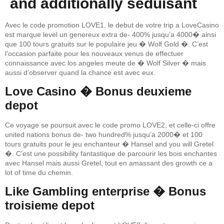
and additionally seduisant
Avec le code promotion LOVE1, le debut de votre trip a LoveCasino
est marque level un genereux extra de- 400% jusqu’a 4000� ainsi
que 100 tours gratuits sur le populaire jeu � Wolf Gold �. C’est
l’occasion parfaite pour les nouveaux venus de effectuer
connaissance avec los angeles meute de � Wolf Silver � mais
aussi d’observer quand la chance est avec eux.
Love Casino � Bonus deuxieme
depot
Ce voyage se poursuit avec le code promo LOVE2, et celle-ci offre
united nations bonus de- two hundred% jusqu’a 2000� et 100
tours gratuits pour le jeu enchanteur � Hansel and you will Gretel
�. C’est une possibility fantastique de parcourir les bois enchantes
avec Hansel mais aussi Gretel, tout en amassant des growth ce a
lot of time du chemin.
Like Gambling enterprise � Bonus
troisieme depot