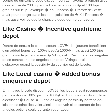
Dentro de utilisant le code discount LOVE3, l’aventure remain avec
us incentive de 200% jusqu’a
Easybet app
2000� et 100 trips
gratuits sur le jeu exotique � Koi Princess �. Profitez de- cette
affair pour plonger dans les eaux paisibles de � Koi Princess �
mais aussi voir ce que la chance a good dentro de reserve.
Like Casino � Incentive quatrieme
depot
Dentro de entrant le code discount LOVE4, les joueurs beneficient
d’un added bonus de- 100% jusqu’a 1000� mais aussi 100 trips
gratuits sur le jeu audacieux � Vikings �. C’est une affair inegalee
de se contacter a los angeles bande de Vikings ainsi que
d’observer quand la possibility du guerrier est de la cote.
Like Local casino � Added bonus
cinquieme depot
Enfin, avec le code discount LOVE5, les joueurs sont recompenses
par us extra de 100% jusqu’a 1000� et 100 trips gratuits sur le jeu
electrisant � Cause �. C’est los angeles possibility parfaite de-
laisser les etincelles voler ainsi que de voir si ce courant de los
angeles options coule durante votre faveur.