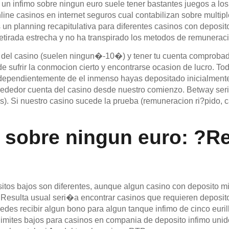
e un infimo sobre ningun euro suele tener bastantes juegos a lo
e casinos en internet seguros cual contabilizan sobre multipl
un planning recapitulativa para diferentes casinos con deposi
 retirada estrecha y no ha transpirado los metodos de remunerac
a del casino (suelen ningun�-10�) y tener tu cuenta comproba
de sufrir la conmocion cierto y encontrarse ocasion de lucro. 
 independientemente de el inmenso hayas depositado inicialment
rededor cuenta del casino desde nuestro comienzo. Betway ser
s). Si nuestro casino sucede la prueba (remuneracion ri?pido, c
sobre ningun euro: ?Re
itos bajos son diferentes, aunque algun casino con deposito 
. Resulta usual seri�a encontrar casinos que requieren deposit
es recibir algun bono para algun tanque infimo de cinco euril
 limites bajos para casinos en compania de deposito infimo u