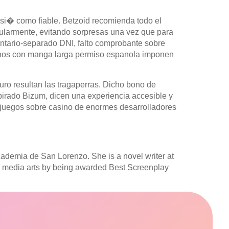
asi� como fiable. Betzoid recomienda todo el
gularmente, evitando sorpresas una vez que para
entario-separado DNI, falto comprobante sobre
sinos con manga larga permiso espanola imponen
o resultan las tragaperras. Dicho bono de
irado Bizum, dicen una experiencia accesible y
s juegos sobre casino de enormes desarrolladores
cademia de San Lorenzo. She is a novel writer at
in media arts by being awarded Best Screenplay