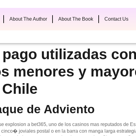
About The Author
About The Book
Contact Us
ago utilizadas con 
os menores y mayor
 Chile
aque de Adviento
e explosion a bet365, uno de los casinos mas reputados de Es
inco� joviales postal o en la barra con manga larga estrategi