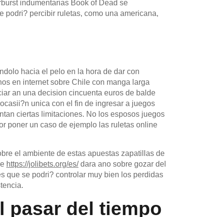
arburst indumentarias Book of Dead se
 podri? percibir ruletas, como una americana,
dolo hacia el pelo en la hora de dar con
nos en internet sobre Chile con manga larga
ciar an una decision cincuenta euros de balde
ocasii?n unica con el fin de ingresar a juegos
ntan ciertas limitaciones. No los esposos juegos
or poner un caso de ejemplo las ruletas online
obre el ambiente de estas apuestas zapatillas de
le
https://jolibets.org/es/
dara ano sobre gozar del
es que se podri? controlar muy bien los perdidas
tencia.
l pasar del tiempo