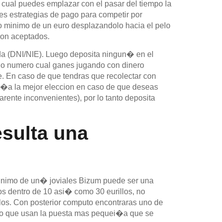
s cual puedes emplazar con el pasar del tiempo la
es estrategias de pago para competir por
to minimo de un euro desplazandolo hacia el pelo
ion aceptados.
da (DNI/NIE). Luego deposita ningun� en el
Todo numero cual ganes jugando con dinero
e. En caso de que tendras que recolectar con
i�a la mejor eleccion en caso de que deseas
arente inconvenientes), por lo tanto deposita
sulta una
minimo de un� joviales Bizum puede ser una
os dentro de 10 asi� como 30 eurillos, no
los. Con posterior computo encontraras uno de
nido que usan la puesta mas pequei�a que se