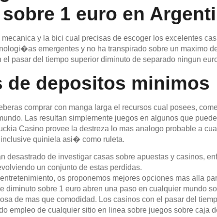
 sobre 1 euro en Argent
la mecanica y la bici cual precisas de escoger los excelentes 
cnologi�as emergentes y no ha transpirado sobre un maximo de
 el pasar del tiempo superior diminuto de separado ningun eur
s de depositos minimos
eberas comprar con manga larga el recursos cual posees, come
mundo. Las resultan simplemente juegos en algunos que puedes s
Luckia Casino provee la destreza lo mas analogo probable a cua
nclusive quiniela asi� como ruleta.
an desastrado de investigar casas sobre apuestas y casinos, en
volviendo un conjunto de estas perdidas.
el entretenimiento, os proponemos mejores opciones mas alla pa
ue diminuto sobre 1 euro abren una paso en cualquier mundo so
osa de mas que comodidad. Los casinos con el pasar del tiem
ndo empleo de cualquier sitio en linea sobre juegos sobre caja