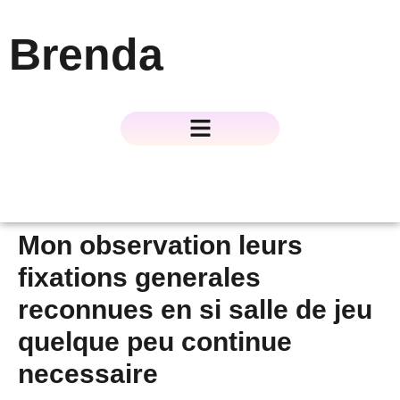
Brenda
About The Author
About The Book
Contact Us
Mon observation leurs
fixations generales
reconnues en si salle de jeu
quelque peu continue
necessaire