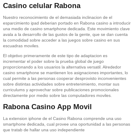
Casino celular Rabona
Nuestro reconocimiento de el demasiada inclinacion de el
esparcimiento ipad deberian portado en Rabona casino a introducir
una medio de casino smartphone dedicada. Este movimiento clave
avala a la desarrollo de las gustos de la gente, que se dan cuenta
la comodidad sobre acceder a las juegos sobre casino en sus
escuadras moviles.
El objetivo primeramente de este tipo de adaptacion es
incrementar el poder sobre la prueba global de juego
proporcionando a los usuarios la alternativa versatil. Alrededor
casino smartphone se mantienen los asignaciones importantes, lo
cual permite a las personas cooperar desprovisto inconvenientes
sobre distintas actividades sobre entretenimiento, montar sus
curriculums y aprovechar sobre publicaciones promocionales
directamente por medio sobre las computadores moviles.
Rabona Casino App Movil
La extension iphone de el Casino Rabona comprende una uso
smartphone dedicada, cual provee una oportunidad a las personas
que tratab de hallar una uso independiente