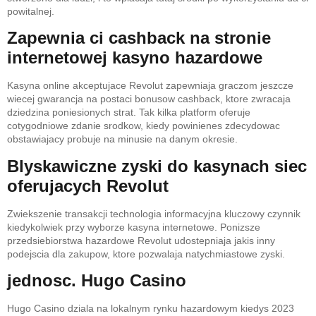
powitalnej.
Zapewnia ci cashback na stronie
internetowej kasyno hazardowe
Kasyna online akceptujace Revolut zapewniaja graczom jeszcze
wiecej gwarancja na postaci bonusow cashback, ktore zwracaja
dziedzina poniesionych strat. Tak kilka platform oferuje
cotygodniowe zdanie srodkow, kiedy powinienes zdecydowac
obstawiajacy probuje na minusie na danym okresie.
Blyskawiczne zyski do kasynach siec
oferujacych Revolut
Zwiekszenie transakcji technologia informacyjna kluczowy czynnik
kiedykolwiek przy wyborze kasyna internetowe. Ponizsze
przedsiebiorstwa hazardowe Revolut udostepniaja jakis inny
podejscia dla zakupow, ktore pozwalaja natychmiastowe zyski.
jednosc. Hugo Casino
Hugo Casino dziala na lokalnym rynku hazardowym kiedys 2023