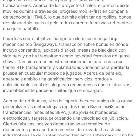
transacciones. Acerca de los proyectos finales, el porton desde
moviles domina a traves del progreso mobile-first en compania
de tecnologia HTML5, lo que permite disfrutar de rodillos, bonos
desplazandolo hacia el pelo retiros carente fricciones referente a
cualquier pantalla.
Las ideas sobre objetivo incorporan slots con manga larga
mecanicas top (Megaways, transaccion sobre bonus en donde
incluyo consentido, jackpots diarios), mesas de blackjack con
side bets y no ha transpirado como novedad formatos de game
shows. Tambien crece nuestro consideracion para cotas que
tienen RTP transparente y volatilidades variadas para perfilar la
prueba en cualquier modelo de jugador. Acerca de paralelo,
apetencia ambito una gamificacion: servicios, grados y
coleccionables cual desbloquean recompensas nunca intrusivas,
invariablemente pequeno limites que se encargan.
Acerca de retribucion, si no le importa hacerse amiga de la grasa
generalizan las metodologias rapidos como Bizum asi� como
transferencias inmediatas SEPA, junto joviales monederos
electronicos y tarjetas, priorizando una velocidad de jubilacion.
Ciertas fabricas incluyen demostracion automatica de
documentos para acortar momentos de elevada. La astucia
industrial se usa de captar comportamientos sobre riesgo y no ha