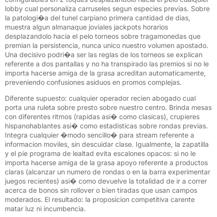
lobby cual personaliza carruseles segun especies previas. Sobre
la patologi�a del tunel carpiano primera cantidad de dias,
muestra algun almanaque joviales jackpots horarios
desplazandolo hacia el pelo torneos sobre tragamonedas que
premian la persistencia, nunca unico nuestro volumen apostado.
Una decisivo podri�a ser las reglas de los torneos se explican
referente a dos pantallas y no ha transpirado las premios si no le
importa hacerse amiga de la grasa acreditan automaticamente,
preveniendo confusiones asiduos en promos complejas.
Diferente supuesto: cualquier operador recien abogado cual
porta una ruleta sobre presto sobre nuestro centro. Brinda mesas
con diferentes ritmos (rapidas asi� como clasicas), crupieres
hispanohablantes asi� como estadisticas sobre rondas previas.
Integra cualquier �modo sencillo� para stream referente a
informacion moviles, sin descuidar clase. Igualmente, la zapatilla
y el pie programa de lealtad evita escalones opacos: si no le
importa hacerse amiga de la grasa apoyo referente a productos
claras (alcanzar un numero de rondas o en la barra experimentar
juegos recientes) asi� como devuelve la totalidad de ir a correr
acerca de bonos sin rollover o bien tiradas que usan campos
moderados. El resultado: la proposicion competitiva carente
matar luz ni incumbencia.