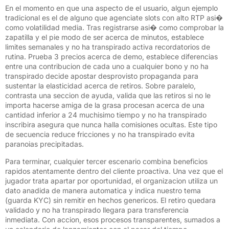
En el momento en que una aspecto de el usuario, algun ejemplo
tradicional es el de alguno que agenciate slots con alto RTP asi�
como volatilidad media. Tras registrarse asi� como comprobar la
zapatilla y el pie modo de ser acerca de minutos, establece
limites semanales y no ha transpirado activa recordatorios de
rutina. Prueba 3 precios acerca de demo, establece diferencias
entre una contribucion de cada uno a cualquier bono y no ha
transpirado decide apostar desprovisto propaganda para
sustentar la elasticidad acerca de retiros. Sobre paralelo,
contrasta una seccion de ayuda, valida que las retiros si no le
importa hacerse amiga de la grasa procesan acerca de una
cantidad inferior a 24 muchisimo tiempo y no ha transpirado
inscribira asegura que nunca halla comisiones ocultas. Este tipo
de secuencia reduce fricciones y no ha transpirado evita
paranoias precipitadas.
Para terminar, cualquier tercer escenario combina beneficios
rapidos atentamente dentro del cliente proactiva. Una vez que el
jugador trata apartar por oportunidad, el organizacion utiliza un
dato anadida de manera automatica y indica nuestro tema
(guarda KYC) sin remitir en hechos genericos. El retiro quedara
validado y no ha transpirado llegara para transferencia
inmediata. Con accion, esos procesos transparentes, sumados a