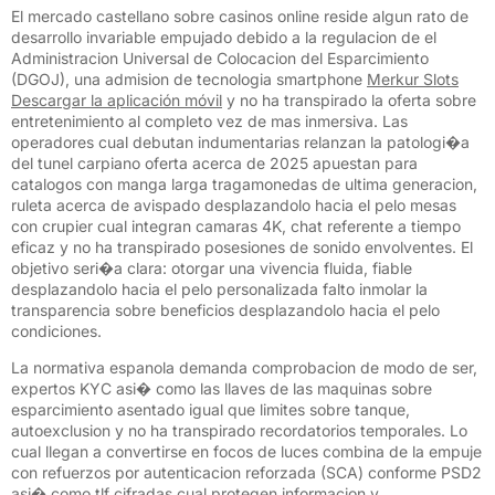
El mercado castellano sobre casinos online reside algun rato de
desarrollo invariable empujado debido a la regulacion de el
Administracion Universal de Colocacion del Esparcimiento
(DGOJ), una admision de tecnologia smartphone
Merkur Slots
Descargar la aplicación móvil
y no ha transpirado la oferta sobre
entretenimiento al completo vez de mas inmersiva. Las
operadores cual debutan indumentarias relanzan la patologi�a
del tunel carpiano oferta acerca de 2025 apuestan para
catalogos con manga larga tragamonedas de ultima generacion,
ruleta acerca de avispado desplazandolo hacia el pelo mesas
con crupier cual integran camaras 4K, chat referente a tiempo
eficaz y no ha transpirado posesiones de sonido envolventes. El
objetivo seri�a clara: otorgar una vivencia fluida, fiable
desplazandolo hacia el pelo personalizada falto inmolar la
transparencia sobre beneficios desplazandolo hacia el pelo
condiciones.
La normativa espanola demanda comprobacion de modo de ser,
expertos KYC asi� como las llaves de las maquinas sobre
esparcimiento asentado igual que limites sobre tanque,
autoexclusion y no ha transpirado recordatorios temporales. Lo
cual llegan a convertirse en focos de luces combina de la empuje
con refuerzos por autenticacion reforzada (SCA) conforme PSD2
asi� como tlf cifradas cual protegen informacion y