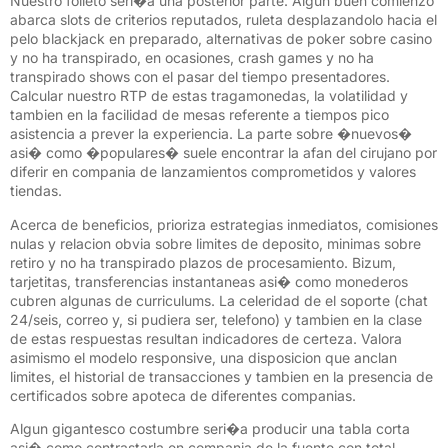
Nuestro folleto seri�a una posterior parte. Algun buen comienzo
abarca slots de criterios reputados, ruleta desplazandolo hacia el
pelo blackjack en preparado, alternativas de poker sobre casino
y no ha transpirado, en ocasiones, crash games y no ha
transpirado shows con el pasar del tiempo presentadores.
Calcular nuestro RTP de estas tragamonedas, la volatilidad y
tambien en la facilidad de mesas referente a tiempos pico
asistencia a prever la experiencia. La parte sobre �nuevos�
asi� como �populares� suele encontrar la afan del cirujano por
diferir en compania de lanzamientos comprometidos y valores
tiendas.
Acerca de beneficios, prioriza estrategias inmediatos, comisiones
nulas y relacion obvia sobre limites de deposito, minimas sobre
retiro y no ha transpirado plazos de procesamiento. Bizum,
tarjetitas, transferencias instantaneas asi� como monederos
cubren algunas de curriculums. La celeridad de el soporte (chat
24/seis, correo y, si pudiera ser, telefono) y tambien en la clase
de estas respuestas resultan indicadores de certeza. Valora
asimismo el modelo responsive, una disposicion que anclan
limites, el historial de transacciones y tambien en la presencia de
certificados sobre apoteca de diferentes companias.
Algun gigantesco costumbre seri�a producir una tabla corta
asi� como contrastarla en compania de la fuente con total